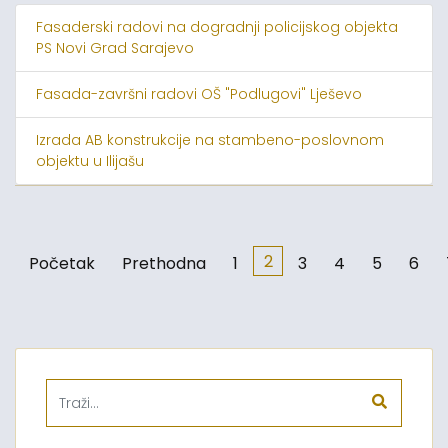
Fasaderski radovi na dogradnji policijskog objekta
PS Novi Grad Sarajevo
Fasada-završni radovi OŠ "Podlugovi" Lješevo
Izrada AB konstrukcije na stambeno-poslovnom
objektu u Ilijašu
2
Početak
Prethodna
1
3
4
5
6