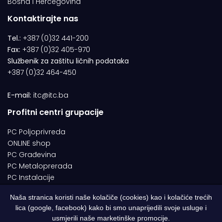
Bosna i Hercegovina
Kontaktirajte nas
Tel.:
+387 (0)32 441-200
Fax:
+387 (0)32 405-970
Službenik za zaštitu ličnih podataka
+387 (0)32 464-450
E-mail:
itc@itc.ba
Profitni centri grupacije
PC Poljoprivreda
ONLINE shop
PC Građevina
PC Metaloprerada
PC Instalacije
Naša stranica koristi naše kolačiče (cookies) kao i kolačiće trećih
lica (google, facebook) kako bi smo unaprijedili svoje usluge i
© 1994-2026 | ITC d.o.o. Zenica. Sva prava pridržana | Designed by
usmjerili naše marketinške promocije.