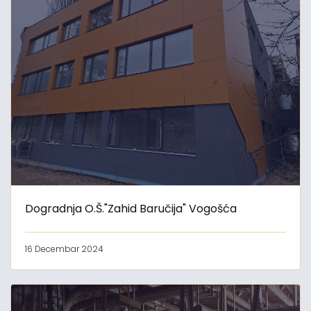
Dogradnja O.Š."Zahid Baručija" Vogošća
16 Decembar 2024