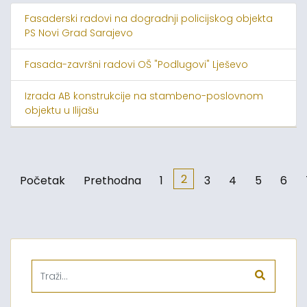
Fasaderski radovi na dogradnji policijskog objekta
PS Novi Grad Sarajevo
Fasada-završni radovi OŠ "Podlugovi" Lješevo
Izrada AB konstrukcije na stambeno-poslovnom
objektu u Ilijašu
2
Početak
Prethodna
1
3
4
5
6