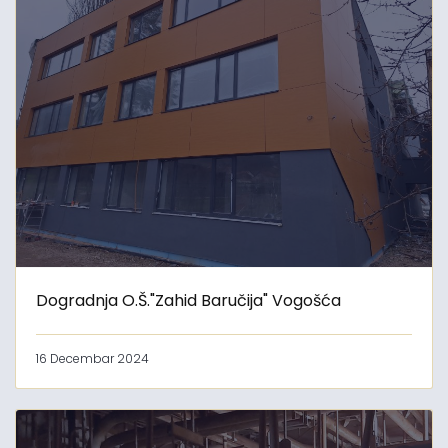
Dogradnja O.Š."Zahid Baručija" Vogošća
16 Decembar 2024