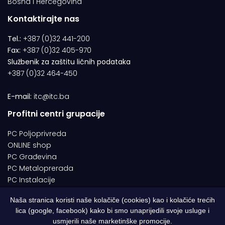
Bosna i Hercegovina
Kontaktirajte nas
Tel.:
+387 (0)32 441-200
Fax:
+387 (0)32 405-970
Službenik za zaštitu ličnih podataka
+387 (0)32 464-450
E-mail:
itc@itc.ba
Profitni centri grupacije
PC Poljoprivreda
ONLINE shop
PC Građevina
PC Metaloprerada
PC Instalacije
Naša stranica koristi naše kolačiče (cookies) kao i kolačiće trećih
lica (google, facebook) kako bi smo unaprijedili svoje usluge i
© 1994-2026 | ITC d.o.o. Zenica. Sva prava pridržana | Designed by
usmjerili naše marketinške promocije.