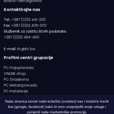
Bosna i Hercegovina
Kontaktirajte nas
Tel.:
+387 (0)32 441-200
Fax:
+387 (0)32 405-970
Službenik za zaštitu ličnih podataka
+387 (0)32 464-450
E-mail:
itc@itc.ba
Profitni centri grupacije
PC Poljoprivreda
ONLINE shop
PC Građevina
PC Metaloprerada
PC Instalacije
Naša stranica koristi naše kolačiče (cookies) kao i kolačiće trećih
lica (google, facebook) kako bi smo unaprijedili svoje usluge i
© 1994-2026 | ITC d.o.o. Zenica. Sva prava pridržana | Designed by
usmjerili naše marketinške promocije.