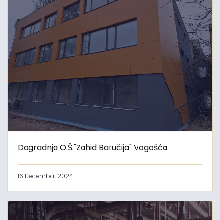
Dogradnja O.Š."Zahid Baručija" Vogošća
16 Decembar 2024