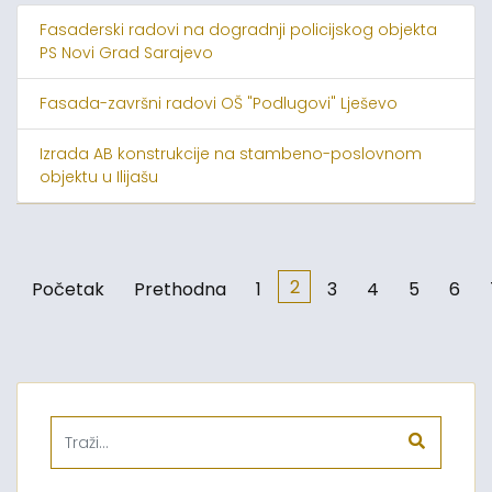
Fasaderski radovi na dogradnji policijskog objekta
PS Novi Grad Sarajevo
Fasada-završni radovi OŠ "Podlugovi" Lješevo
Izrada AB konstrukcije na stambeno-poslovnom
objektu u Ilijašu
2
Početak
Prethodna
1
3
4
5
6