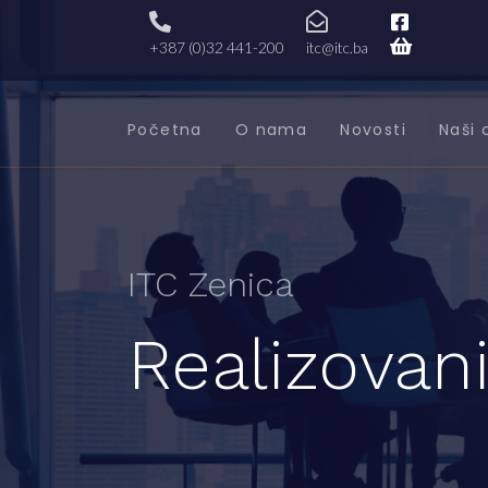
+387 (0)32 441-200
itc@itc.ba
Početna
O nama
Novosti
Naši 
ITC Zenica
Realizovani