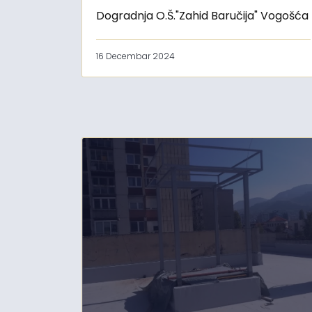
Dogradnja O.Š."Zahid Baručija" Vogošća
16 Decembar 2024