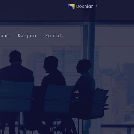
Bosnian
▼
oliš
Karijera
Kontakt