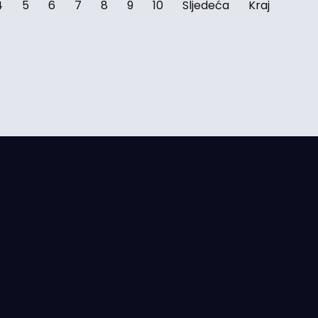
4
5
6
7
8
9
10
Sljedeća
Kraj