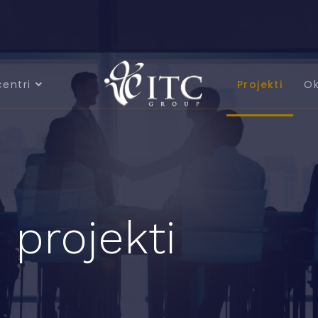
centri
Projekti
Ok
 projekti