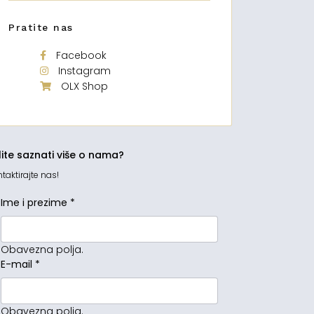
Pratite nas
Facebook
Instagram
OLX Shop
lite saznati više o nama?
taktirajte nas!
Ime i prezime
*
Obavezna polja.
E-mail
*
Obavezna polja.