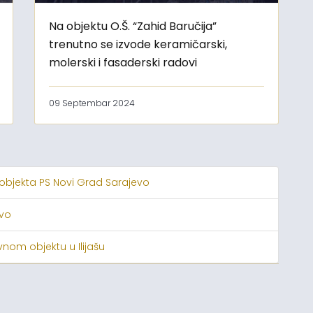
Na objektu O.Š. “Zahid Baručija”
trenutno se izvode keramičarski,
molerski i fasaderski radovi
09 Septembar 2024
 objekta PS Novi Grad Sarajevo
evo
nom objektu u Ilijašu