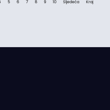
4
5
6
7
8
9
10
Sljedeća
Kraj