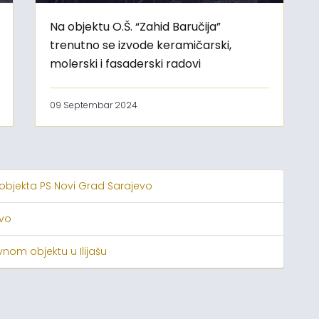
Na objektu O.Š. “Zahid Baručija”
trenutno se izvode keramičarski,
molerski i fasaderski radovi
09 Septembar 2024
 objekta PS Novi Grad Sarajevo
evo
nom objektu u Ilijašu