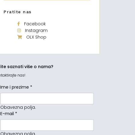
Pratite nas
Facebook
Instagram
OLX Shop
lite saznati više o nama?
taktirajte nas!
Ime i prezime
*
Obavezna polja.
E-mail
*
Obavezna polja.