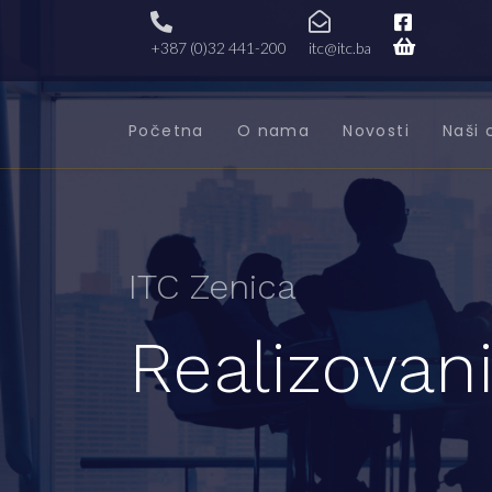
+387 (0)32 441-200
itc@itc.ba
Početna
O nama
Novosti
Naši 
ITC Zenica
Realizovani