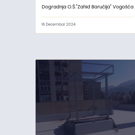
Dogradnja O.Š."Zahid Baručija" Vogošća
16 Decembar 2024