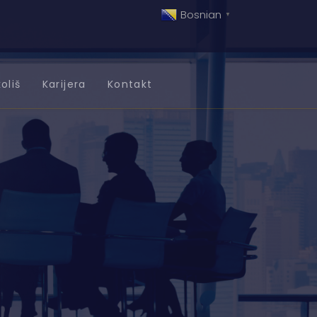
Bosnian
▼
oliš
Karijera
Kontakt