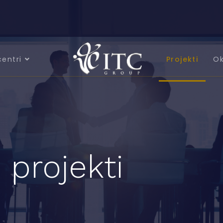
centri
Projekti
Ok
 projekti