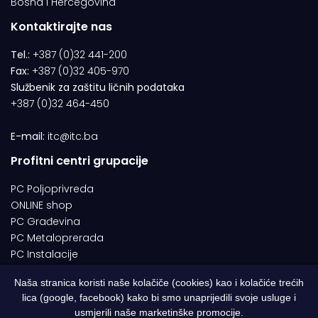
Bosna i Hercegovina
Kontaktirajte nas
Tel.:
+387 (0)32 441-200
Fax:
+387 (0)32 405-970
Službenik za zaštitu ličnih podataka
+387 (0)32 464-450
E-mail:
itc@itc.ba
Profitni centri grupacije
PC Poljoprivreda
ONLINE shop
PC Građevina
PC Metaloprerada
PC Instalacije
Naša stranica koristi naše kolačiče (cookies) kao i kolačiće trećih
lica (google, facebook) kako bi smo unaprijedili svoje usluge i
© 1994-2026 | ITC d.o.o. Zenica. Sva prava pridržana | Designed by
usmjerili naše marketinške promocije.