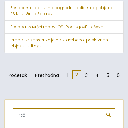
Fasaderski radovi na dogradnji policijskog objekta
PS Novi Grad Sarajevo
Fasada-završni radovi OŠ "Podlugovi" Lješevo
Izrada AB konstrukcije na stambeno-poslovnom
objektu u Ilijašu
2
Početak
Prethodna
1
3
4
5
6