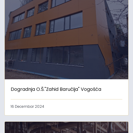
Dogradnja O.Š."Zahid Baručija" Vogošća
16 Decembar 2024