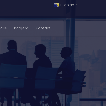
Bosnian
▼
oliš
Karijera
Kontakt