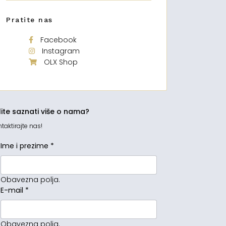
Pratite nas
Facebook
Instagram
OLX Shop
lite saznati više o nama?
taktirajte nas!
Ime i prezime
*
Obavezna polja.
E-mail
*
Obavezna polja.