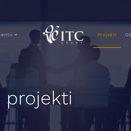
centri
Projekti
Ok
 projekti