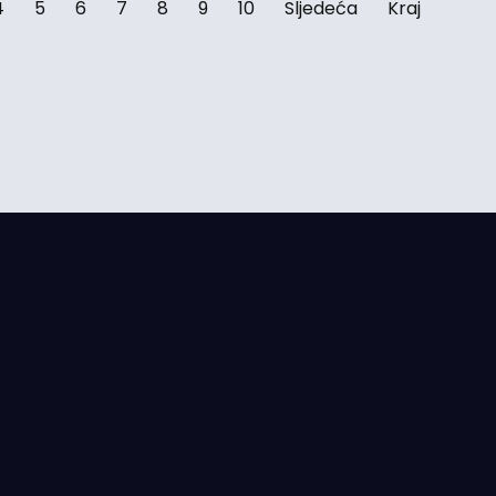
4
5
6
7
8
9
10
Sljedeća
Kraj