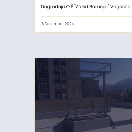
Dogradnja O.Š."Zahid Baručija" Vogošća
16 Decembar 2024