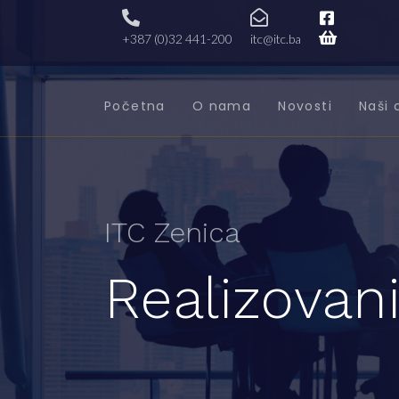
+387 (0)32 441-200
itc@itc.ba
Početna
O nama
Novosti
Naši 
ITC Zenica
Realizovani