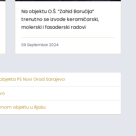
Na objektu O.Š. “Zahid Baručija”
trenutno se izvode keramičarski,
molerski i fasaderski radovi
09 Septembar 2024
 objekta PS Novi Grad Sarajevo
evo
nom objektu u Ilijašu