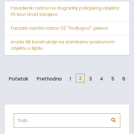
Fasaderski radovi na dogradnji policijskog objekta
PS Novi Grad Sarajevo
Fasada-završni radovi OŠ "Podlugovi" Lješevo
Izrada AB konstrukcije na stambeno-poslovnom
objektu u Ilijašu
2
Početak
Prethodna
1
3
4
5
6