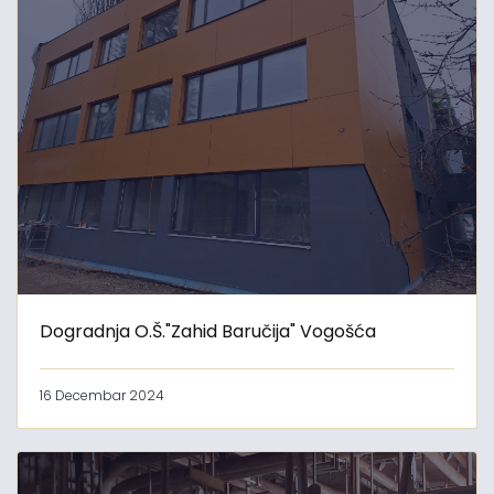
Dogradnja O.Š."Zahid Baručija" Vogošća
16 Decembar 2024