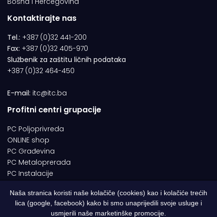
Bosna i Hercegovina
Kontaktirajte nas
Tel.:
+387 (0)32 441-200
Fax:
+387 (0)32 405-970
Službenik za zaštitu ličnih podataka
+387 (0)32 464-450
E-mail:
itc@itc.ba
Profitni centri grupacije
PC Poljoprivreda
ONLINE shop
PC Građevina
PC Metaloprerada
PC Instalacije
Naša stranica koristi naše kolačiče (cookies) kao i kolačiće trećih
lica (google, facebook) kako bi smo unaprijedili svoje usluge i
© 1994-2026 | ITC d.o.o. Zenica. Sva prava pridržana | Designed by
usmjerili naše marketinške promocije.