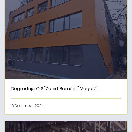
Dogradnja O.Š."Zahid Baručija" Vogošća
16 Decembar 2024