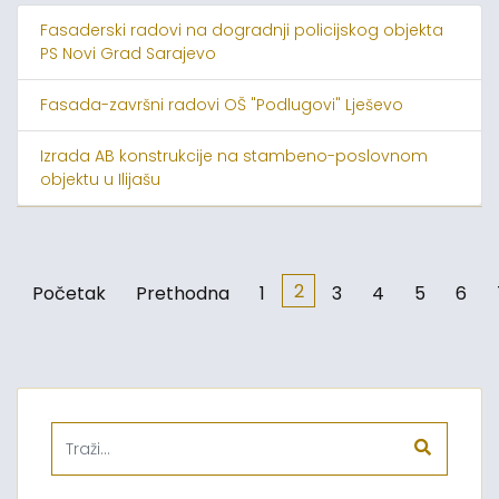
Fasaderski radovi na dogradnji policijskog objekta
PS Novi Grad Sarajevo
Fasada-završni radovi OŠ "Podlugovi" Lješevo
Izrada AB konstrukcije na stambeno-poslovnom
objektu u Ilijašu
2
Početak
Prethodna
1
3
4
5
6