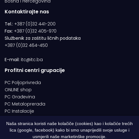
Bosna i Hercegovina
Kontaktirajte nas
Tel.:
+387 (0)32 441-200
Fax:
+387 (0)32 405-970
Službenik za zaštitu ličnih podataka
+387 (0)32 464-450
E-mail:
itc@itc.ba
Profitni centri grupacije
PC Poljoprivreda
ONLINE shop
PC Građevina
PC Metaloprerada
PC Instalacije
Naša stranica koristi naše kolačiče (cookies) kao i kolačiće trećih
lica (google, facebook) kako bi smo unaprijedili svoje usluge i
© 1994-2026 | ITC d.o.o. Zenica. Sva prava pridržana | Designed by
usmjerili naše marketinške promocije.