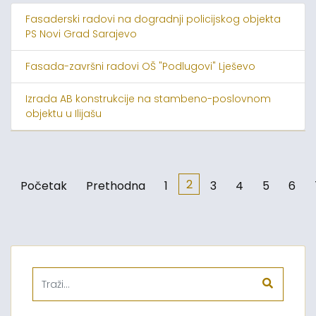
Fasaderski radovi na dogradnji policijskog objekta
PS Novi Grad Sarajevo
Fasada-završni radovi OŠ "Podlugovi" Lješevo
Izrada AB konstrukcije na stambeno-poslovnom
objektu u Ilijašu
2
Početak
Prethodna
1
3
4
5
6