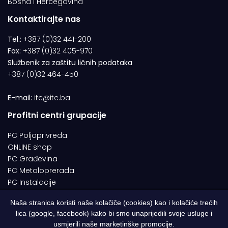
Bosna i Hercegovina
Kontaktirajte nas
Tel.:
+387 (0)32 441-200
Fax:
+387 (0)32 405-970
Službenik za zaštitu ličnih podataka
+387 (0)32 464-450
E-mail:
itc@itc.ba
Profitni centri grupacije
PC Poljoprivreda
ONLINE shop
PC Građevina
PC Metaloprerada
PC Instalacije
Naša stranica koristi naše kolačiče (cookies) kao i kolačiće trećih
lica (google, facebook) kako bi smo unaprijedili svoje usluge i
© 1994-2026 | ITC d.o.o. Zenica. Sva prava pridržana | Designed by
usmjerili naše marketinške promocije.