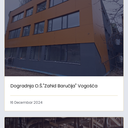
Dogradnja O.Š."Zahid Baručija" Vogošća
16 Decembar 2024