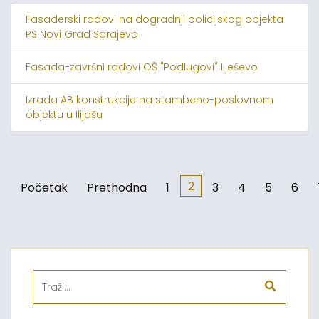
Fasaderski radovi na dogradnji policijskog objekta
PS Novi Grad Sarajevo
Fasada-završni radovi OŠ "Podlugovi" Lješevo
Izrada AB konstrukcije na stambeno-poslovnom
objektu u Ilijašu
2
Početak
Prethodna
1
3
4
5
6