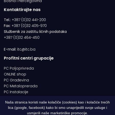
Bosna i Hercegovina
Kontaktirajte nas
Tel.:
+387 (0)32 441-200
Fax:
+387 (0)32 405-970
Službenik za zaštitu ličnih podataka
+387 (0)32 464-450
E-mail:
itc@itc.ba
Profitni centri grupacije
PC Poljoprivreda
ONLINE shop
PC Građevina
PC Metaloprerada
PC Instalacije
Naša stranica koristi naše kolačiče (cookies) kao i kolačiće trećih
lica (google, facebook) kako bi smo unaprijedili svoje usluge i
© 1994-2026 | ITC d.o.o. Zenica. Sva prava pridržana | Designed by
usmjerili naše marketinške promocije.