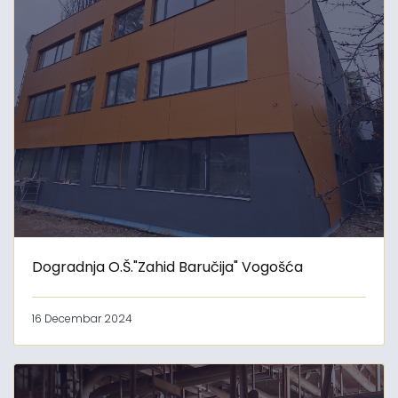
Dogradnja O.Š."Zahid Baručija" Vogošća
16 Decembar 2024