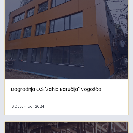
Dogradnja O.Š."Zahid Baručija" Vogošća
16 Decembar 2024