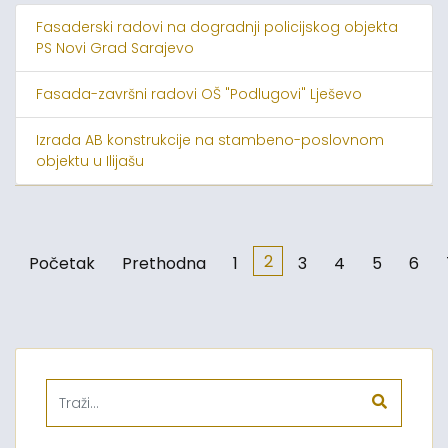
Fasaderski radovi na dogradnji policijskog objekta
PS Novi Grad Sarajevo
Fasada-završni radovi OŠ "Podlugovi" Lješevo
Izrada AB konstrukcije na stambeno-poslovnom
objektu u Ilijašu
2
Početak
Prethodna
1
3
4
5
6