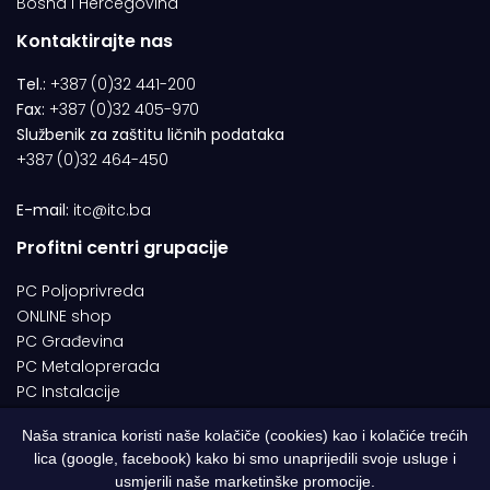
Bosna i Hercegovina
Kontaktirajte nas
Tel.:
+387 (0)32 441-200
Fax:
+387 (0)32 405-970
Službenik za zaštitu ličnih podataka
+387 (0)32 464-450
E-mail:
itc@itc.ba
Profitni centri grupacije
PC Poljoprivreda
ONLINE shop
PC Građevina
PC Metaloprerada
PC Instalacije
Naša stranica koristi naše kolačiče (cookies) kao i kolačiće trećih
lica (google, facebook) kako bi smo unaprijedili svoje usluge i
© 1994-2026 | ITC d.o.o. Zenica. Sva prava pridržana | Designed by
usmjerili naše marketinške promocije.