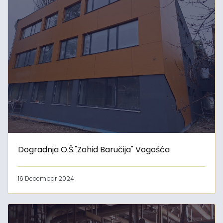
Dogradnja O.Š."Zahid Baručija" Vogošća
16 Decembar 2024