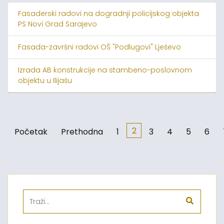
Fasaderski radovi na dogradnji policijskog objekta
PS Novi Grad Sarajevo
Fasada-završni radovi OŠ "Podlugovi" Lješevo
Izrada AB konstrukcije na stambeno-poslovnom
objektu u Ilijašu
2
Početak
Prethodna
1
3
4
5
6