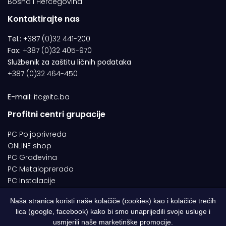
Bosna i Hercegovina
Kontaktirajte nas
Tel.:
+387 (0)32 441-200
Fax:
+387 (0)32 405-970
Službenik za zaštitu ličnih podataka
+387 (0)32 464-450
E-mail:
itc@itc.ba
Profitni centri grupacije
PC Poljoprivreda
ONLINE shop
PC Građevina
PC Metaloprerada
PC Instalacije
Naša stranica koristi naše kolačiče (cookies) kao i kolačiće trećih
lica (google, facebook) kako bi smo unaprijedili svoje usluge i
© 1994-2026 | ITC d.o.o. Zenica. Sva prava pridržana | Designed by
usmjerili naše marketinške promocije.