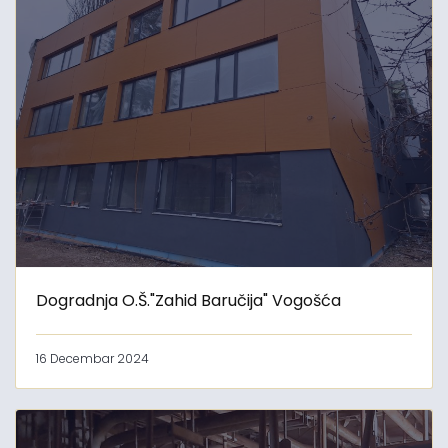
Dogradnja O.Š."Zahid Baručija" Vogošća
16 Decembar 2024