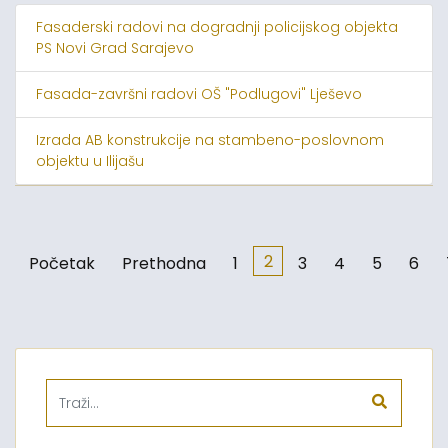
Fasaderski radovi na dogradnji policijskog objekta
PS Novi Grad Sarajevo
Fasada-završni radovi OŠ "Podlugovi" Lješevo
Izrada AB konstrukcije na stambeno-poslovnom
objektu u Ilijašu
2
Početak
Prethodna
1
3
4
5
6