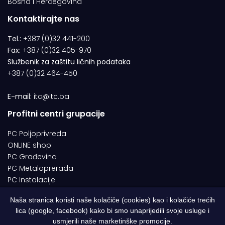
Bosna i Hercegovina
Kontaktirajte nas
Tel.:
+387 (0)32 441-200
Fax:
+387 (0)32 405-970
Službenik za zaštitu ličnih podataka
+387 (0)32 464-450
E-mail:
itc@itc.ba
Profitni centri grupacije
PC Poljoprivreda
ONLINE shop
PC Građevina
PC Metaloprerada
PC Instalacije
Naša stranica koristi naše kolačiče (cookies) kao i kolačiće trećih
lica (google, facebook) kako bi smo unaprijedili svoje usluge i
© 1994-2026 | ITC d.o.o. Zenica. Sva prava pridržana | Designed by
usmjerili naše marketinške promocije.