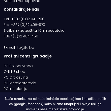
Bosna i Hercegovina
Kontaktirajte nas
Tel.:
+387 (0)32 441-200
Fax:
+387 (0)32 405-970
Službenik za zaštitu ličnih podataka
+387 (0)32 464-450
E-mail:
itc@itc.ba
Profitni centri grupacije
PC Poljoprivreda
ONLINE shop
PC Građevina
PC Metaloprerada
PC Instalacije
Naša stranica koristi naše kolačiče (cookies) kao i kolačiće trećih
lica (google, facebook) kako bi smo unaprijedili svoje usluge i
© 1994-2026 | ITC d.o.o. Zenica. Sva prava pridržana | Designed by
usmjerili naše marketinške promocije.