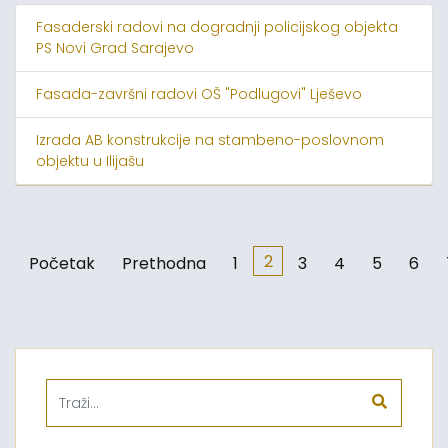
Fasaderski radovi na dogradnji policijskog objekta
PS Novi Grad Sarajevo
Fasada-završni radovi OŠ "Podlugovi" Lješevo
Izrada AB konstrukcije na stambeno-poslovnom
objektu u Ilijašu
2
Početak
Prethodna
1
3
4
5
6