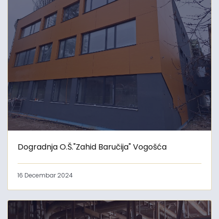
Dogradnja O.Š."Zahid Baručija" Vogošća
16 Decembar 2024