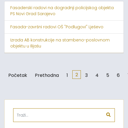
Fasaderski radovi na dogradnji policijskog objekta
PS Novi Grad Sarajevo
Fasada-završni radovi OŠ "Podlugovi" Lješevo
Izrada AB konstrukcije na stambeno-poslovnom
objektu u Ilijašu
2
Početak
Prethodna
1
3
4
5
6