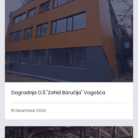
Dogradnja O.Š."Zahid Baručija" Vogošća
16 Decembar 2024