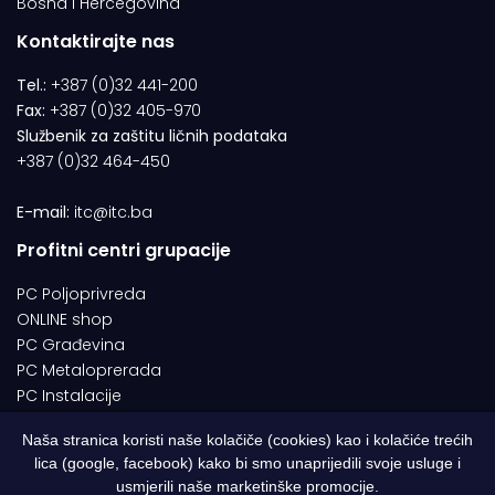
Bosna i Hercegovina
Kontaktirajte nas
Tel.:
+387 (0)32 441-200
Fax:
+387 (0)32 405-970
Službenik za zaštitu ličnih podataka
+387 (0)32 464-450
E-mail:
itc@itc.ba
Profitni centri grupacije
PC Poljoprivreda
ONLINE shop
PC Građevina
PC Metaloprerada
PC Instalacije
Naša stranica koristi naše kolačiče (cookies) kao i kolačiće trećih
lica (google, facebook) kako bi smo unaprijedili svoje usluge i
© 1994-2026 | ITC d.o.o. Zenica. Sva prava pridržana | Designed by
usmjerili naše marketinške promocije.