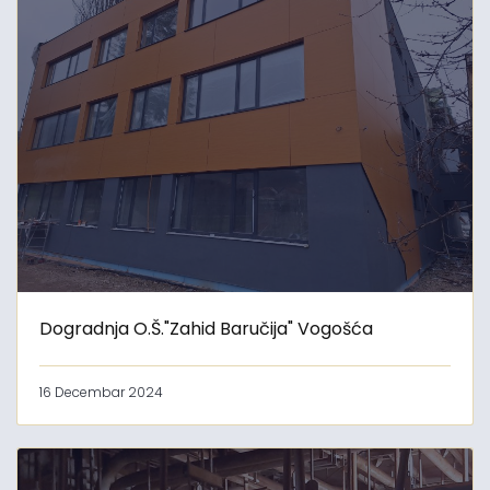
Dogradnja O.Š."Zahid Baručija" Vogošća
16 Decembar 2024