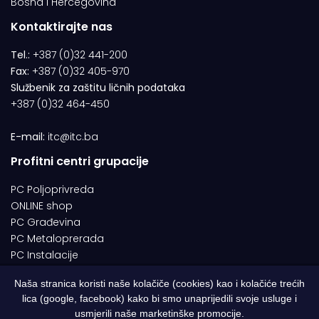
Bosna i Hercegovina
Kontaktirajte nas
Tel.:
+387 (0)32 441-200
Fax:
+387 (0)32 405-970
Službenik za zaštitu ličnih podataka
+387 (0)32 464-450
E-mail:
itc@itc.ba
Profitni centri grupacije
PC Poljoprivreda
ONLINE shop
PC Građevina
PC Metaloprerada
PC Instalacije
Naša stranica koristi naše kolačiče (cookies) kao i kolačiće trećih
lica (google, facebook) kako bi smo unaprijedili svoje usluge i
© 1994-2026 | ITC d.o.o. Zenica. Sva prava pridržana | Designed by
usmjerili naše marketinške promocije.