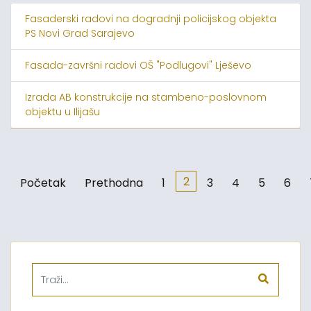
Fasaderski radovi na dogradnji policijskog objekta
PS Novi Grad Sarajevo
Fasada-završni radovi OŠ "Podlugovi" Lješevo
Izrada AB konstrukcije na stambeno-poslovnom
objektu u Ilijašu
2
Početak
Prethodna
1
3
4
5
6