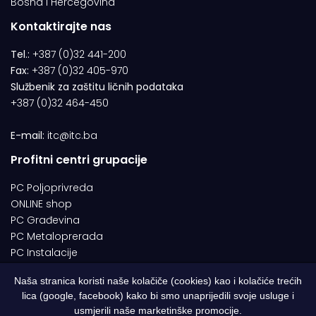
Bosna i Hercegovina
Kontaktirajte nas
Tel.:
+387 (0)32 441-200
Fax:
+387 (0)32 405-970
Službenik za zaštitu ličnih podataka
+387 (0)32 464-450
E-mail:
itc@itc.ba
Profitni centri grupacije
PC Poljoprivreda
ONLINE shop
PC Građevina
PC Metaloprerada
PC Instalacije
Naša stranica koristi naše kolačiče (cookies) kao i kolačiće trećih
lica (google, facebook) kako bi smo unaprijedili svoje usluge i
© 1994-2026 | ITC d.o.o. Zenica. Sva prava pridržana | Designed by
usmjerili naše marketinške promocije.