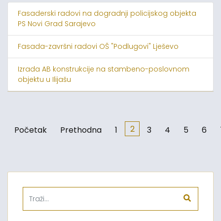
Fasaderski radovi na dogradnji policijskog objekta
PS Novi Grad Sarajevo
Fasada-završni radovi OŠ "Podlugovi" Lješevo
Izrada AB konstrukcije na stambeno-poslovnom
objektu u Ilijašu
2
Početak
Prethodna
1
3
4
5
6