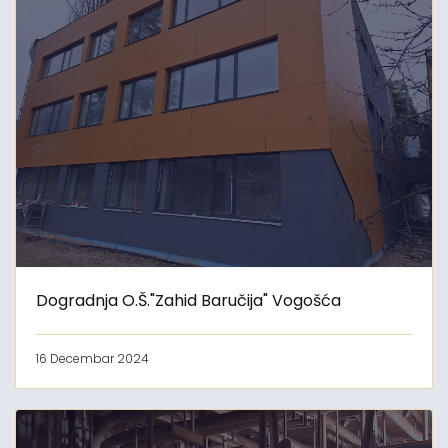
Dogradnja O.Š."Zahid Baručija" Vogošća
16 Decembar 2024