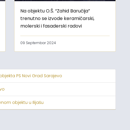
Na objektu O.Š. “Zahid Baručija”
trenutno se izvode keramičarski,
molerski i fasaderski radovi
09 Septembar 2024
 objekta PS Novi Grad Sarajevo
evo
nom objektu u Ilijašu