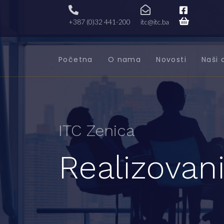
+387 (0)32 441-200
itc@itc.ba
Početna
O nama
Novosti
Naši 
ITC Zenica
Realizovani