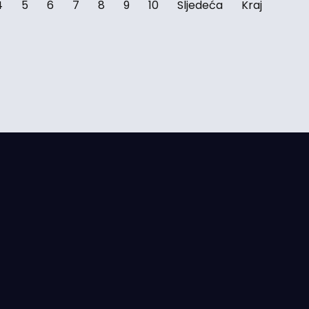
4
5
6
7
8
9
10
Sljedeća
Kraj