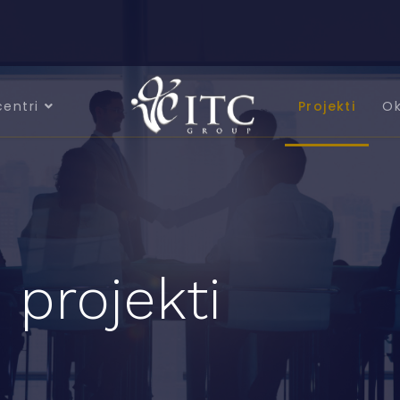
centri
Projekti
Ok
 projekti