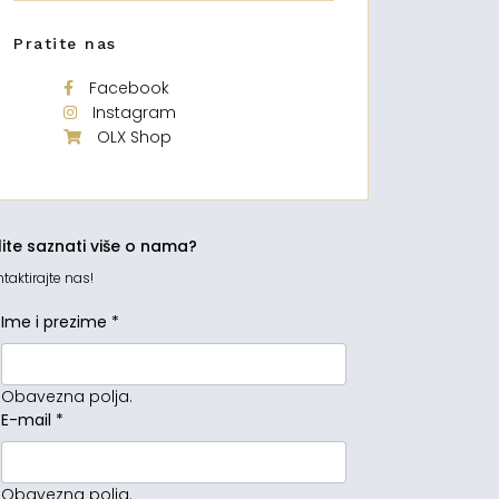
Pratite nas
Facebook
Instagram
OLX Shop
lite saznati više o nama?
taktirajte nas!
Ime i prezime
*
Obavezna polja.
E-mail
*
Obavezna polja.