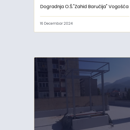
Dogradnja O.Š."Zahid Baručija" Vogošća
16 Decembar 2024