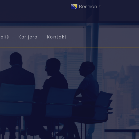
Bosnian
▼
oliš
Karijera
Kontakt