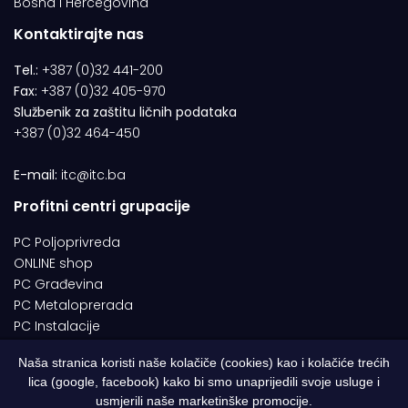
Bosna i Hercegovina
Kontaktirajte nas
Tel.:
+387 (0)32 441-200
Fax:
+387 (0)32 405-970
Službenik za zaštitu ličnih podataka
+387 (0)32 464-450
E-mail:
itc@itc.ba
Profitni centri grupacije
PC Poljoprivreda
ONLINE shop
PC Građevina
PC Metaloprerada
PC Instalacije
Naša stranica koristi naše kolačiče (cookies) kao i kolačiće trećih
lica (google, facebook) kako bi smo unaprijedili svoje usluge i
© 1994-2026 | ITC d.o.o. Zenica. Sva prava pridržana | Designed by
usmjerili naše marketinške promocije.