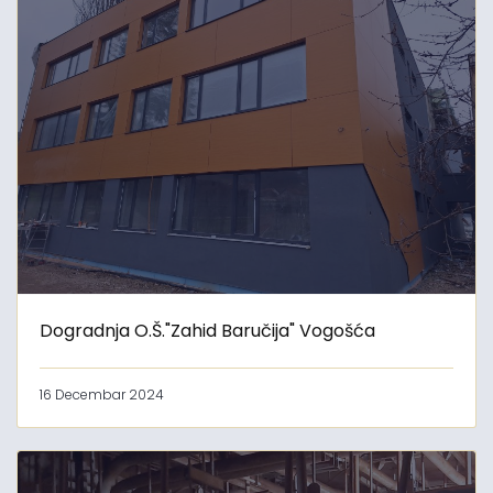
Dogradnja O.Š."Zahid Baručija" Vogošća
16 Decembar 2024