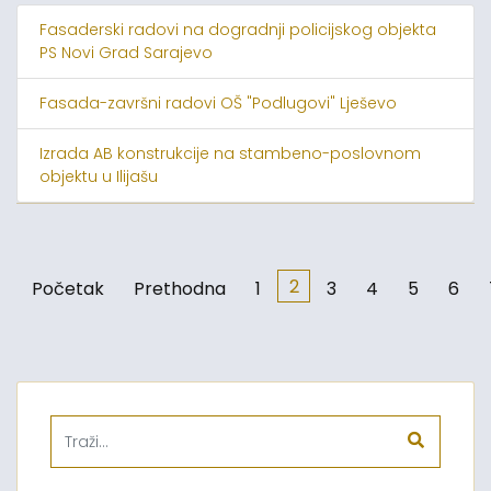
Fasaderski radovi na dogradnji policijskog objekta
PS Novi Grad Sarajevo
Fasada-završni radovi OŠ "Podlugovi" Lješevo
Izrada AB konstrukcije na stambeno-poslovnom
objektu u Ilijašu
2
Početak
Prethodna
1
3
4
5
6