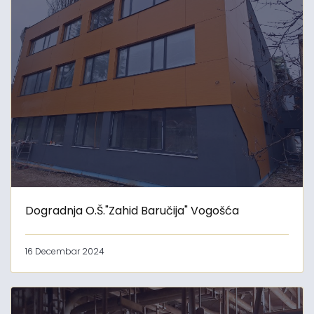
Dogradnja O.Š."Zahid Baručija" Vogošća
16 Decembar 2024