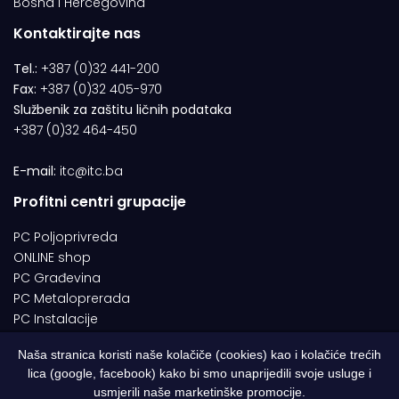
Bosna i Hercegovina
Kontaktirajte nas
Tel.:
+387 (0)32 441-200
Fax:
+387 (0)32 405-970
Službenik za zaštitu ličnih podataka
+387 (0)32 464-450
E-mail:
itc@itc.ba
Profitni centri grupacije
PC Poljoprivreda
ONLINE shop
PC Građevina
PC Metaloprerada
PC Instalacije
Naša stranica koristi naše kolačiče (cookies) kao i kolačiće trećih
lica (google, facebook) kako bi smo unaprijedili svoje usluge i
© 1994-2026 | ITC d.o.o. Zenica. Sva prava pridržana | Designed by
usmjerili naše marketinške promocije.