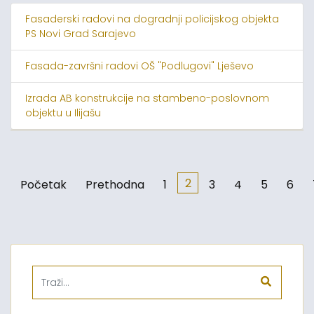
Fasaderski radovi na dogradnji policijskog objekta
PS Novi Grad Sarajevo
Fasada-završni radovi OŠ "Podlugovi" Lješevo
Izrada AB konstrukcije na stambeno-poslovnom
objektu u Ilijašu
2
Početak
Prethodna
1
3
4
5
6