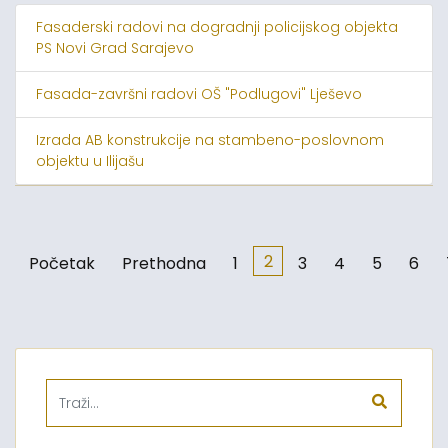
Fasaderski radovi na dogradnji policijskog objekta
PS Novi Grad Sarajevo
Fasada-završni radovi OŠ "Podlugovi" Lješevo
Izrada AB konstrukcije na stambeno-poslovnom
objektu u Ilijašu
2
Početak
Prethodna
1
3
4
5
6