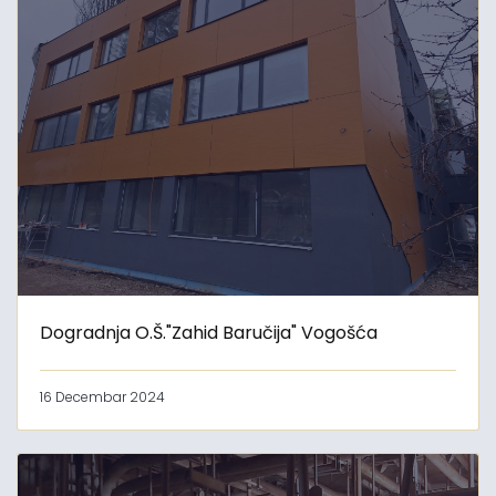
Dogradnja O.Š."Zahid Baručija" Vogošća
16 Decembar 2024