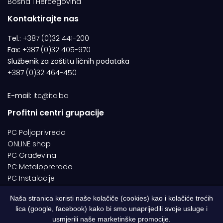
Bosna i Hercegovina
Kontaktirajte nas
Tel.:
+387 (0)32 441-200
Fax:
+387 (0)32 405-970
Službenik za zaštitu ličnih podataka
+387 (0)32 464-450
E-mail:
itc@itc.ba
Profitni centri grupacije
PC Poljoprivreda
ONLINE shop
PC Građevina
PC Metaloprerada
PC Instalacije
Naša stranica koristi naše kolačiče (cookies) kao i kolačiće trećih
lica (google, facebook) kako bi smo unaprijedili svoje usluge i
© 1994-2026 | ITC d.o.o. Zenica. Sva prava pridržana | Designed by
usmjerili naše marketinške promocije.