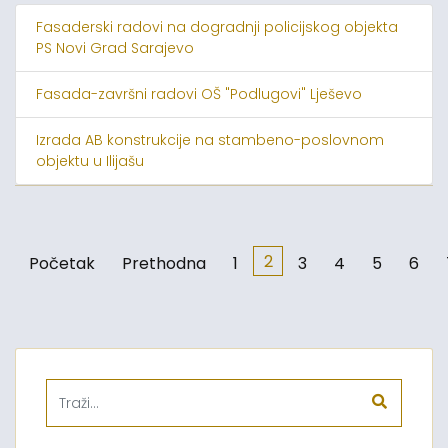
Fasaderski radovi na dogradnji policijskog objekta
PS Novi Grad Sarajevo
Fasada-završni radovi OŠ "Podlugovi" Lješevo
Izrada AB konstrukcije na stambeno-poslovnom
objektu u Ilijašu
2
Početak
Prethodna
1
3
4
5
6