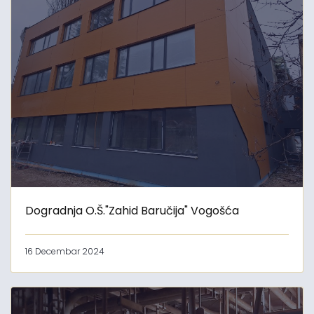
Dogradnja O.Š."Zahid Baručija" Vogošća
16 Decembar 2024