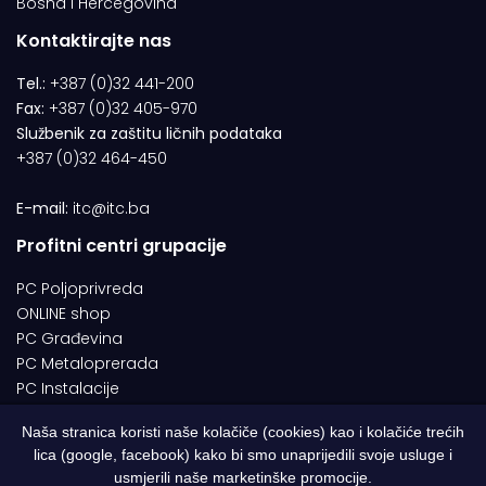
Bosna i Hercegovina
Kontaktirajte nas
Tel.:
+387 (0)32 441-200
Fax:
+387 (0)32 405-970
Službenik za zaštitu ličnih podataka
+387 (0)32 464-450
E-mail:
itc@itc.ba
Profitni centri grupacije
PC Poljoprivreda
ONLINE shop
PC Građevina
PC Metaloprerada
PC Instalacije
Naša stranica koristi naše kolačiče (cookies) kao i kolačiće trećih
lica (google, facebook) kako bi smo unaprijedili svoje usluge i
© 1994-2026 | ITC d.o.o. Zenica. Sva prava pridržana | Designed by
usmjerili naše marketinške promocije.