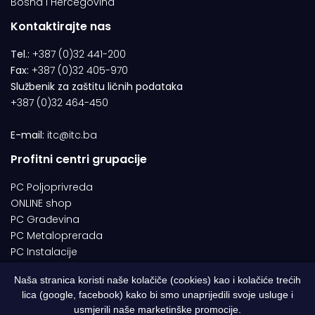
Bosna i Hercegovina
Kontaktirajte nas
Tel.:
+387 (0)32 441-200
Fax:
+387 (0)32 405-970
Službenik za zaštitu ličnih podataka
+387 (0)32 464-450
E-mail:
itc@itc.ba
Profitni centri grupacije
PC Poljoprivreda
ONLINE shop
PC Građevina
PC Metaloprerada
PC Instalacije
Naša stranica koristi naše kolačiče (cookies) kao i kolačiće trećih
lica (google, facebook) kako bi smo unaprijedili svoje usluge i
© 1994-2026 | ITC d.o.o. Zenica. Sva prava pridržana | Designed by
usmjerili naše marketinške promocije.