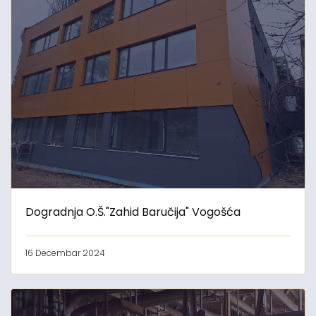
Dogradnja O.Š."Zahid Baručija" Vogošća
16 Decembar 2024