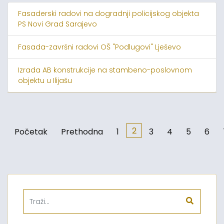
Fasaderski radovi na dogradnji policijskog objekta
PS Novi Grad Sarajevo
Fasada-završni radovi OŠ "Podlugovi" Lješevo
Izrada AB konstrukcije na stambeno-poslovnom
objektu u Ilijašu
2
Početak
Prethodna
1
3
4
5
6