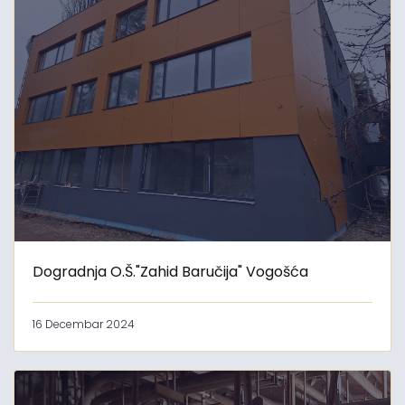
Dogradnja O.Š."Zahid Baručija" Vogošća
16 Decembar 2024