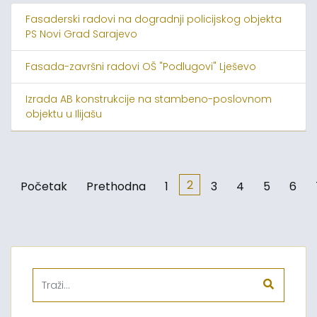
Fasaderski radovi na dogradnji policijskog objekta
PS Novi Grad Sarajevo
Fasada-završni radovi OŠ "Podlugovi" Lješevo
Izrada AB konstrukcije na stambeno-poslovnom
objektu u Ilijašu
2
Početak
Prethodna
1
3
4
5
6