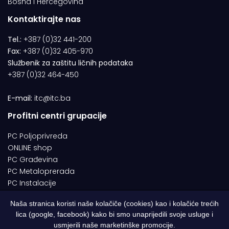
Bosna i Hercegovina
Kontaktirajte nas
Tel.:
+387 (0)32 441-200
Fax:
+387 (0)32 405-970
Službenik za zaštitu ličnih podataka
+387 (0)32 464-450
E-mail:
itc@itc.ba
Profitni centri grupacije
PC Poljoprivreda
ONLINE shop
PC Građevina
PC Metaloprerada
PC Instalacije
Naša stranica koristi naše kolačiče (cookies) kao i kolačiće trećih
lica (google, facebook) kako bi smo unaprijedili svoje usluge i
© 1994-2026 | ITC d.o.o. Zenica. Sva prava pridržana | Designed by
usmjerili naše marketinške promocije.