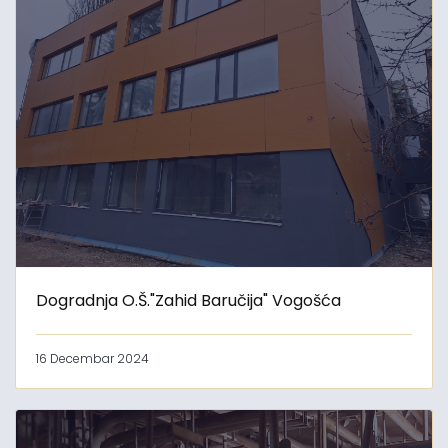
Dogradnja O.Š."Zahid Baručija" Vogošća
16 Decembar 2024