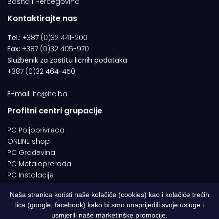
Bosna i Hercegovina
Kontaktirajte nas
Tel.:
+387 (0)32 441-200
Fax:
+387 (0)32 405-970
Službenik za zaštitu ličnih podataka
+387 (0)32 464-450
E-mail:
itc@itc.ba
Profitni centri grupacije
PC Poljoprivreda
ONLINE shop
PC Građevina
PC Metaloprerada
PC Instalacije
Naša stranica koristi naše kolačiče (cookies) kao i kolačiće trećih
lica (google, facebook) kako bi smo unaprijedili svoje usluge i
© 1994-2026 | ITC d.o.o. Zenica. Sva prava pridržana | Designed by
usmjerili naše marketinške promocije.