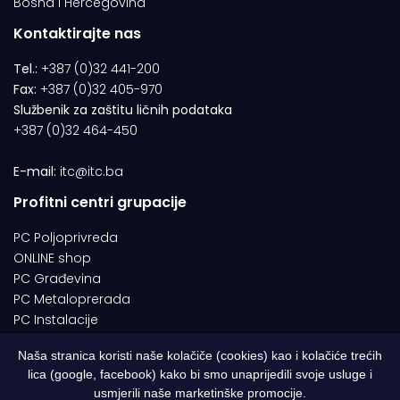
Bosna i Hercegovina
Kontaktirajte nas
Tel.:
+387 (0)32 441-200
Fax:
+387 (0)32 405-970
Službenik za zaštitu ličnih podataka
+387 (0)32 464-450
E-mail:
itc@itc.ba
Profitni centri grupacije
PC Poljoprivreda
ONLINE shop
PC Građevina
PC Metaloprerada
PC Instalacije
Naša stranica koristi naše kolačiče (cookies) kao i kolačiće trećih
lica (google, facebook) kako bi smo unaprijedili svoje usluge i
© 1994-2026 | ITC d.o.o. Zenica. Sva prava pridržana | Designed by
usmjerili naše marketinške promocije.