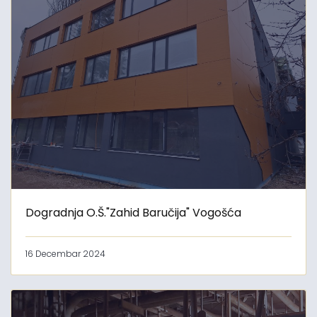
Dogradnja O.Š."Zahid Baručija" Vogošća
16 Decembar 2024