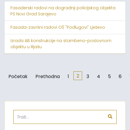
Fasaderski radovi na dogradnji policijskog objekta
PS Novi Grad Sarajevo
Fasada-završni radovi OŠ "Podlugovi" Lješevo
Izrada AB konstrukcije na stambeno-poslovnom
objektu u Ilijašu
2
Početak
Prethodna
1
3
4
5
6