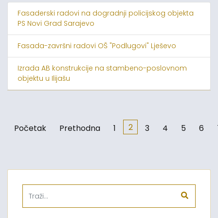
Fasaderski radovi na dogradnji policijskog objekta
PS Novi Grad Sarajevo
Fasada-završni radovi OŠ "Podlugovi" Lješevo
Izrada AB konstrukcije na stambeno-poslovnom
objektu u Ilijašu
2
Početak
Prethodna
1
3
4
5
6