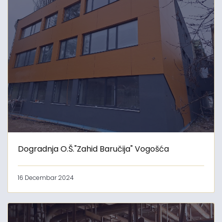
Dogradnja O.Š."Zahid Baručija" Vogošća
16 Decembar 2024