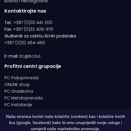
Bosna i Hercegovina
Kontaktirajte nas
Tel.:
+387 (0)32 441-200
Fax:
+387 (0)32 405-970
Službenik za zaštitu ličnih podataka
+387 (0)32 464-450
E-mail:
itc@itc.ba
Profitni centri grupacije
PC Poljoprivreda
ONLINE shop
PC Građevina
PC Metaloprerada
PC Instalacije
Naša stranica koristi naše kolačiče (cookies) kao i kolačiće trećih
lica (google, facebook) kako bi smo unaprijedili svoje usluge i
© 1994-2026 | ITC d.o.o. Zenica. Sva prava pridržana | Designed by
usmjerili naše marketinške promocije.