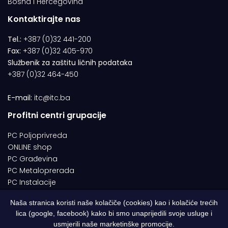
Bosna i Hercegovina
Kontaktirajte nas
Tel.:
+387 (0)32 441-200
Fax:
+387 (0)32 405-970
Službenik za zaštitu ličnih podataka
+387 (0)32 464-450
E-mail:
itc@itc.ba
Profitni centri grupacije
PC Poljoprivreda
ONLINE shop
PC Građevina
PC Metaloprerada
PC Instalacije
Naša stranica koristi naše kolačiče (cookies) kao i kolačiće trećih
lica (google, facebook) kako bi smo unaprijedili svoje usluge i
© 1994-2026 | ITC d.o.o. Zenica. Sva prava pridržana | Designed by
usmjerili naše marketinške promocije.