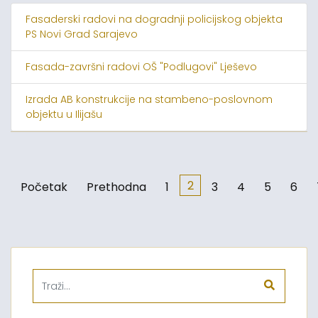
Fasaderski radovi na dogradnji policijskog objekta
PS Novi Grad Sarajevo
Fasada-završni radovi OŠ "Podlugovi" Lješevo
Izrada AB konstrukcije na stambeno-poslovnom
objektu u Ilijašu
2
Početak
Prethodna
1
3
4
5
6