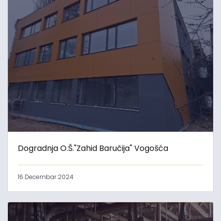
Dogradnja O.Š."Zahid Baručija" Vogošća
16 Decembar 2024