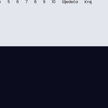
4
5
6
7
8
9
10
Sljedeća
Kraj