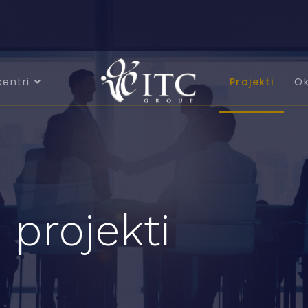
centri
Projekti
Ok
 projekti