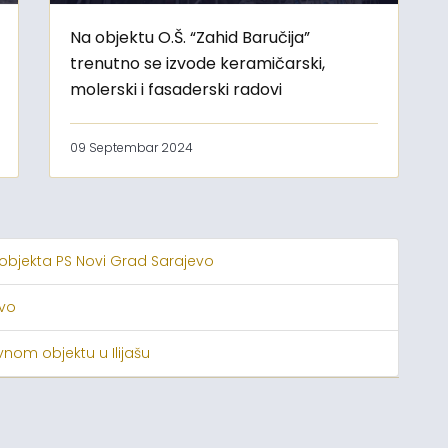
Na objektu O.Š. “Zahid Baručija”
trenutno se izvode keramičarski,
molerski i fasaderski radovi
09 Septembar 2024
 objekta PS Novi Grad Sarajevo
evo
nom objektu u Ilijašu