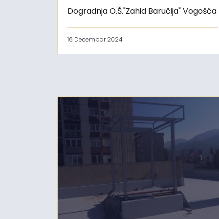
Dogradnja O.Š."Zahid Baručija" Vogošća
16 Decembar 2024