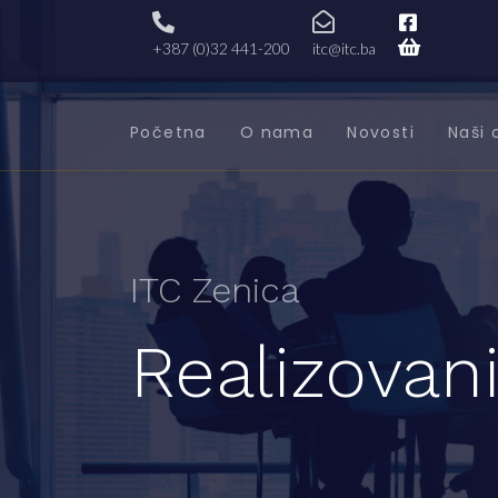
+387 (0)32 441-200
itc@itc.ba
Početna
O nama
Novosti
Naši 
ITC Zenica
Realizovani