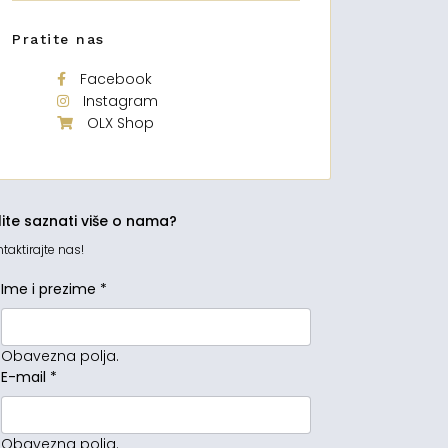
Pratite nas
Facebook
Instagram
OLX Shop
lite saznati više o nama?
taktirajte nas!
Ime i prezime
*
Obavezna polja.
E-mail
*
Obavezna polja.