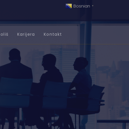
Bosnian
▼
oliš
Karijera
Kontakt