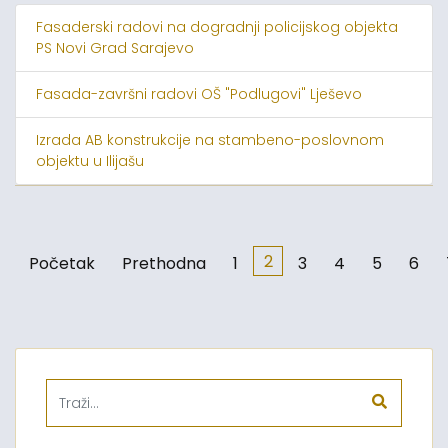
Fasaderski radovi na dogradnji policijskog objekta
PS Novi Grad Sarajevo
Fasada-završni radovi OŠ "Podlugovi" Lješevo
Izrada AB konstrukcije na stambeno-poslovnom
objektu u Ilijašu
2
Početak
Prethodna
1
3
4
5
6