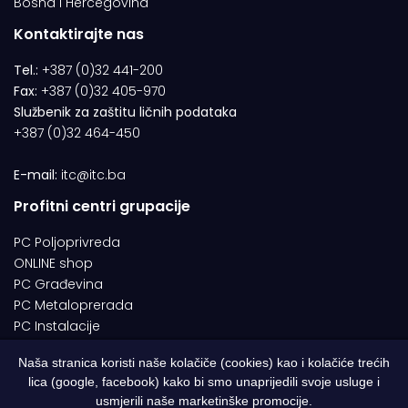
Bosna i Hercegovina
Kontaktirajte nas
Tel.:
+387 (0)32 441-200
Fax:
+387 (0)32 405-970
Službenik za zaštitu ličnih podataka
+387 (0)32 464-450
E-mail:
itc@itc.ba
Profitni centri grupacije
PC Poljoprivreda
ONLINE shop
PC Građevina
PC Metaloprerada
PC Instalacije
Naša stranica koristi naše kolačiče (cookies) kao i kolačiće trećih
lica (google, facebook) kako bi smo unaprijedili svoje usluge i
© 1994-2026 | ITC d.o.o. Zenica. Sva prava pridržana | Designed by
usmjerili naše marketinške promocije.