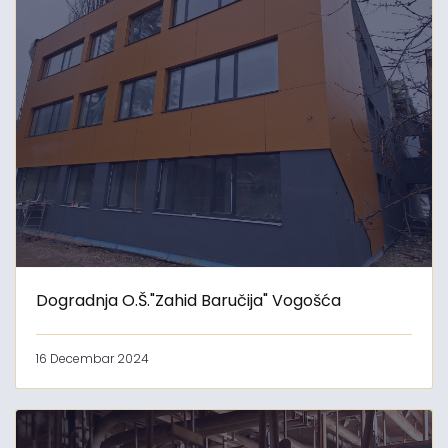
Dogradnja O.Š."Zahid Baručija" Vogošća
16 Decembar 2024