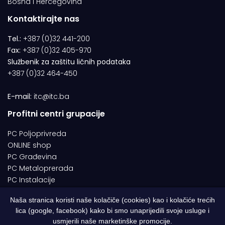
Bosna i Hercegovina
Kontaktirajte nas
Tel.:
+387 (0)32 441-200
Fax:
+387 (0)32 405-970
Službenik za zaštitu ličnih podataka
+387 (0)32 464-450
E-mail:
itc@itc.ba
Profitni centri grupacije
PC Poljoprivreda
ONLINE shop
PC Građevina
PC Metaloprerada
PC Instalacije
Naša stranica koristi naše kolačiče (cookies) kao i kolačiće trećih
lica (google, facebook) kako bi smo unaprijedili svoje usluge i
© 1994-2026 | ITC d.o.o. Zenica. Sva prava pridržana | Designed by
usmjerili naše marketinške promocije.