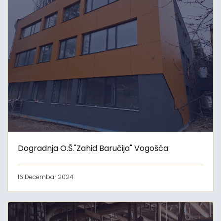
Dogradnja O.Š."Zahid Baručija" Vogošća
16 Decembar 2024