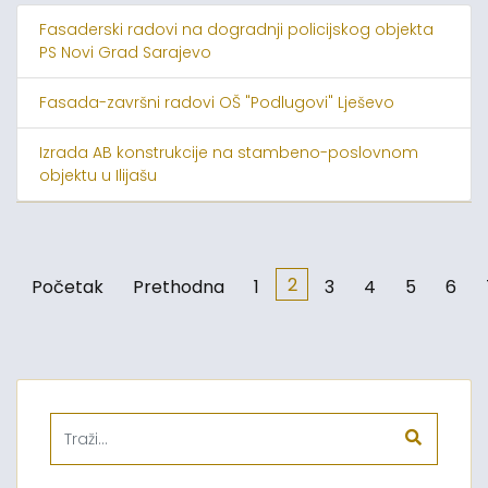
Fasaderski radovi na dogradnji policijskog objekta
PS Novi Grad Sarajevo
Fasada-završni radovi OŠ "Podlugovi" Lješevo
Izrada AB konstrukcije na stambeno-poslovnom
objektu u Ilijašu
2
Početak
Prethodna
1
3
4
5
6