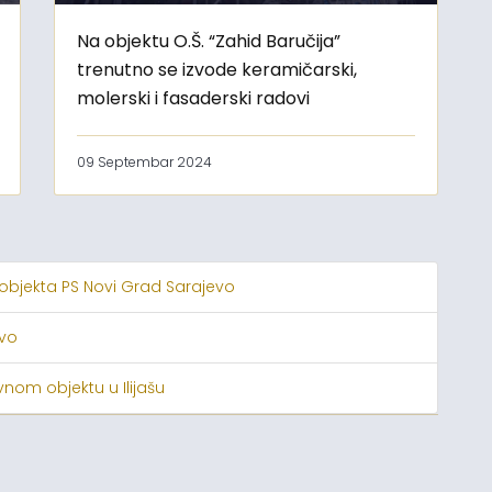
Na objektu O.Š. “Zahid Baručija”
trenutno se izvode keramičarski,
molerski i fasaderski radovi
09 Septembar 2024
 objekta PS Novi Grad Sarajevo
evo
nom objektu u Ilijašu