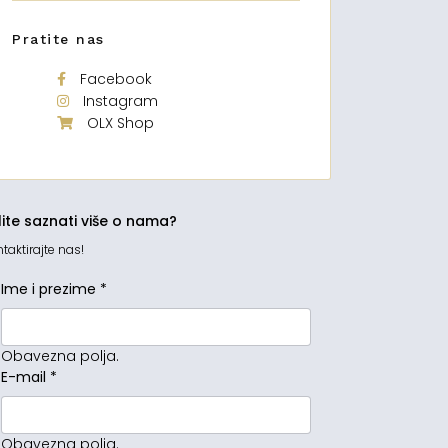
Pratite nas
Facebook
Instagram
OLX Shop
lite saznati više o nama?
taktirajte nas!
Ime i prezime
*
Obavezna polja.
E-mail
*
Obavezna polja.