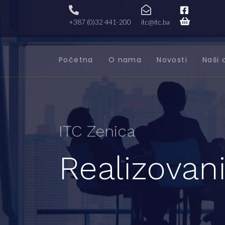
+387 (0)32 441-200
itc@itc.ba
Početna
O nama
Novosti
Naši 
ITC Zenica
Realizovani