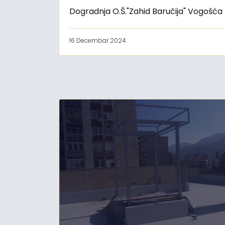
Dogradnja O.Š."Zahid Baručija" Vogošća
16 Decembar 2024