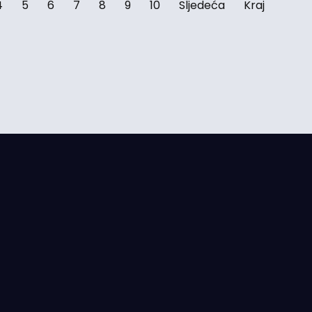
4
5
6
7
8
9
10
Sljedeća
Kraj