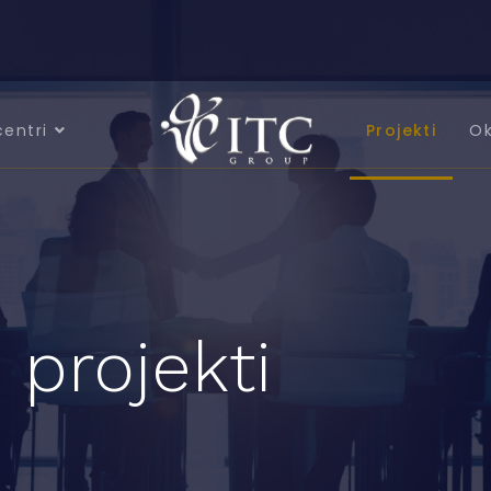
centri
Projekti
Ok
 projekti