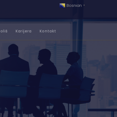
Bosnian
▼
oliš
Karijera
Kontakt