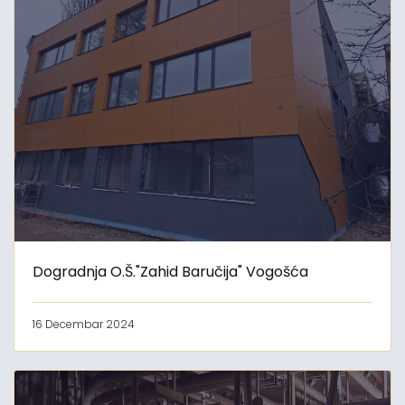
Dogradnja O.Š."Zahid Baručija" Vogošća
16 Decembar 2024