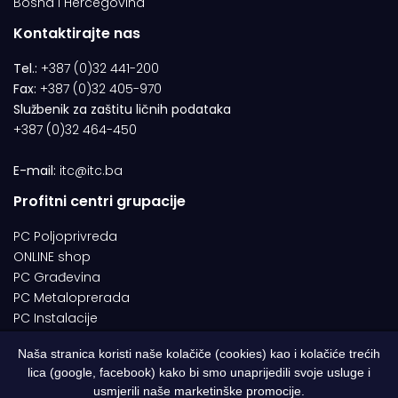
Bosna i Hercegovina
Kontaktirajte nas
Tel.:
+387 (0)32 441-200
Fax:
+387 (0)32 405-970
Službenik za zaštitu ličnih podataka
+387 (0)32 464-450
E-mail:
itc@itc.ba
Profitni centri grupacije
PC Poljoprivreda
ONLINE shop
PC Građevina
PC Metaloprerada
PC Instalacije
Naša stranica koristi naše kolačiče (cookies) kao i kolačiće trećih
lica (google, facebook) kako bi smo unaprijedili svoje usluge i
© 1994-2026 | ITC d.o.o. Zenica. Sva prava pridržana | Designed by
usmjerili naše marketinške promocije.