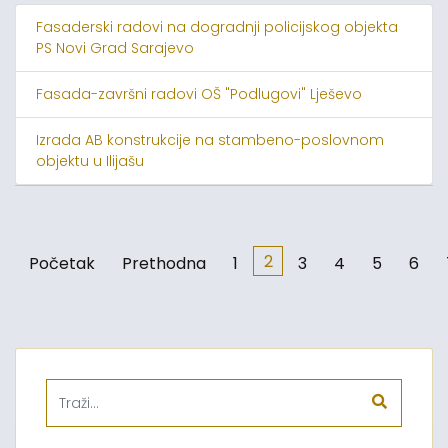
Fasaderski radovi na dogradnji policijskog objekta
PS Novi Grad Sarajevo
Fasada-završni radovi OŠ "Podlugovi" Lješevo
Izrada AB konstrukcije na stambeno-poslovnom
objektu u Ilijašu
2
Početak
Prethodna
1
3
4
5
6