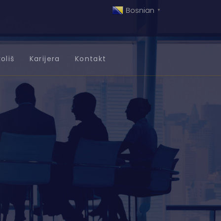
Bosnian
▼
oliš
Karijera
Kontakt