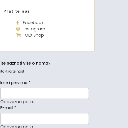
Pratite nas
Facebook
Instagram
OLX Shop
lite saznati više o nama?
taktirajte nas!
Ime i prezime
*
Obavezna polja.
E-mail
*
Obavezna polja.