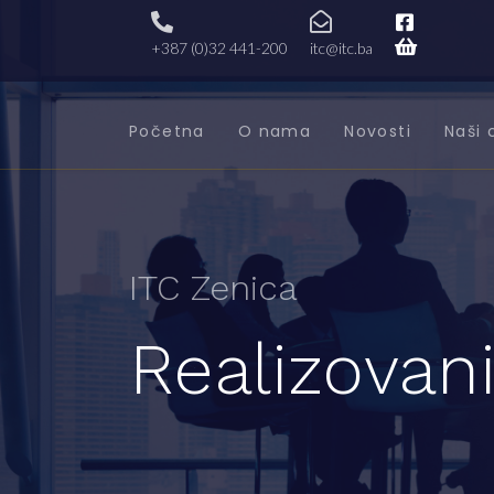
+387 (0)32 441-200
itc@itc.ba
Početna
O nama
Novosti
Naši 
ITC Zenica
Realizovani