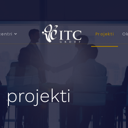
centri
Projekti
Ok
 projekti