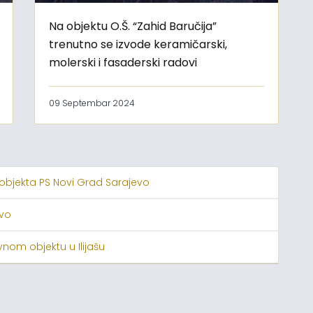
Na objektu O.Š. “Zahid Baručija”
trenutno se izvode keramičarski,
molerski i fasaderski radovi
09 Septembar 2024
 objekta PS Novi Grad Sarajevo
evo
nom objektu u Ilijašu