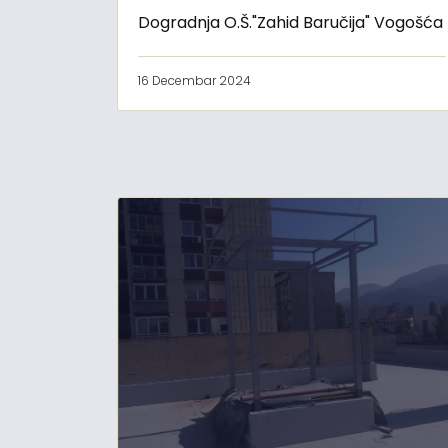
Dogradnja O.Š."Zahid Baručija" Vogošća
16 Decembar 2024