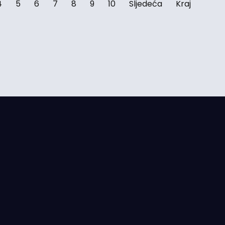
4
5
6
7
8
9
10
Sljedeća
Kraj