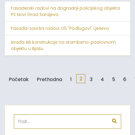
Fasaderski radovi na dogradnji policijskog objekta
PS Novi Grad Sarajevo
Fasada-završni radovi OŠ "Podlugovi" Lješevo
Izrada AB konstrukcije na stambeno-poslovnom
objektu u Ilijašu
2
Početak
Prethodna
1
3
4
5
6