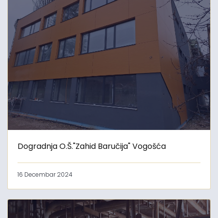
Dogradnja O.Š."Zahid Baručija" Vogošća
16 Decembar 2024