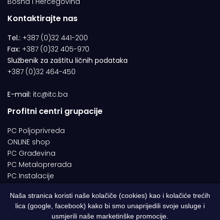
Bosna i Hercegovina
Kontaktirajte nas
Tel.:
+387 (0)32 441-200
Fax:
+387 (0)32 405-970
Službenik za zaštitu ličnih podataka
+387 (0)32 464-450
E-mail:
itc@itc.ba
Profitni centri grupacije
PC Poljoprivreda
ONLINE shop
PC Građevina
PC Metaloprerada
PC Instalacije
Naša stranica koristi naše kolačiče (cookies) kao i kolačiće trećih
lica (google, facebook) kako bi smo unaprijedili svoje usluge i
© 1994-2026 | ITC d.o.o. Zenica. Sva prava pridržana | Designed by
usmjerili naše marketinške promocije.