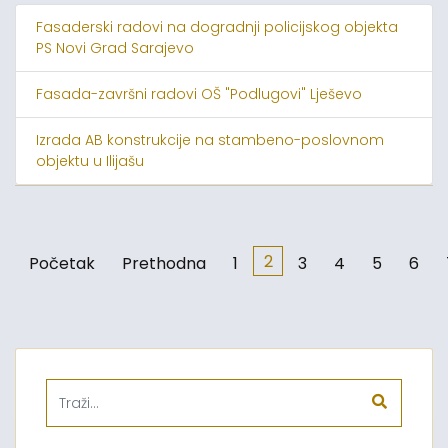
Fasaderski radovi na dogradnji policijskog objekta
PS Novi Grad Sarajevo
Fasada-završni radovi OŠ "Podlugovi" Lješevo
Izrada AB konstrukcije na stambeno-poslovnom
objektu u Ilijašu
2
Početak
Prethodna
1
3
4
5
6