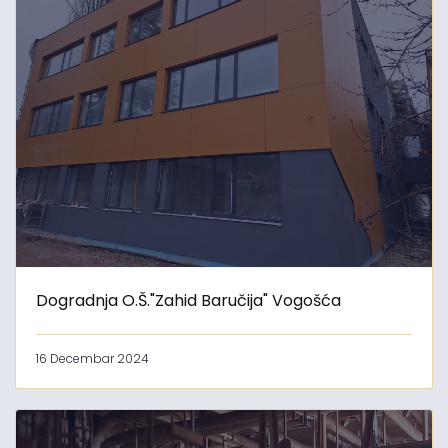
Dogradnja O.Š."Zahid Baručija" Vogošća
16 Decembar 2024