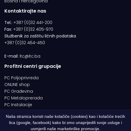
Bosna i Hercegovina
Kontaktirajte nas
Tel.:
+387 (0)32 441-200
Fax:
+387 (0)32 405-970
Službenik za zaštitu ličnih podataka
+387 (0)32 464-450
E-mail:
itc@itc.ba
Profitni centri grupacije
PC Poljoprivreda
ONLINE shop
PC Građevina
PC Metaloprerada
PC Instalacije
Naša stranica koristi naše kolačiče (cookies) kao i kolačiće trećih
lica (google, facebook) kako bi smo unaprijedili svoje usluge i
© 1994-2026 | ITC d.o.o. Zenica. Sva prava pridržana | Designed by
usmjerili naše marketinške promocije.