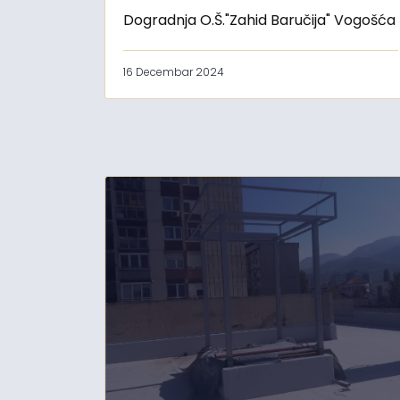
Dogradnja O.Š."Zahid Baručija" Vogošća
16 Decembar 2024