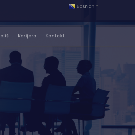
Bosnian
▼
oliš
Karijera
Kontakt