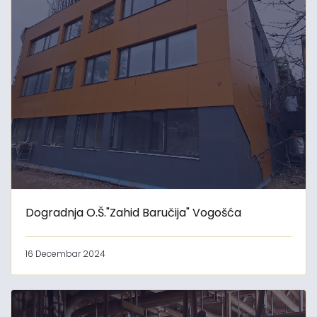
Dogradnja O.Š."Zahid Baručija" Vogošća
16 Decembar 2024