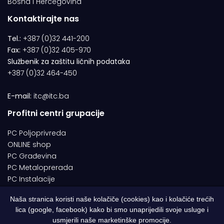
Bosna i Hercegovina
Kontaktirajte nas
Tel.:
+387 (0)32 441-200
Fax:
+387 (0)32 405-970
Službenik za zaštitu ličnih podataka
+387 (0)32 464-450
E-mail:
itc@itc.ba
Profitni centri grupacije
PC Poljoprivreda
ONLINE shop
PC Građevina
PC Metaloprerada
PC Instalacije
Naša stranica koristi naše kolačiče (cookies) kao i kolačiće trećih
lica (google, facebook) kako bi smo unaprijedili svoje usluge i
© 1994-2026 | ITC d.o.o. Zenica. Sva prava pridržana | Designed by
usmjerili naše marketinške promocije.