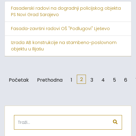
Fasaderski radovi na dogradnji policijskog objekta
PS Novi Grad Sarajevo
Fasada-završni radovi OŠ "Podlugovi" Lješevo
Izrada AB konstrukcije na stambeno-poslovnom
objektu u Ilijašu
2
Početak
Prethodna
1
3
4
5
6