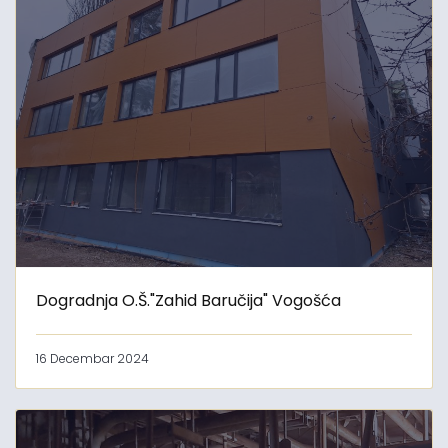
Dogradnja O.Š."Zahid Baručija" Vogošća
16 Decembar 2024