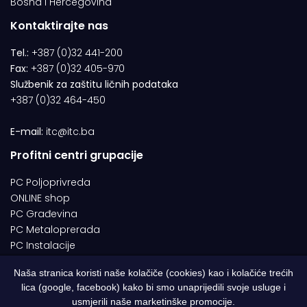
Bosna i Hercegovina
Kontaktirajte nas
Tel.:
+387 (0)32 441-200
Fax:
+387 (0)32 405-970
Službenik za zaštitu ličnih podataka
+387 (0)32 464-450
E-mail:
itc@itc.ba
Profitni centri grupacije
PC Poljoprivreda
ONLINE shop
PC Građevina
PC Metaloprerada
PC Instalacije
Naša stranica koristi naše kolačiče (cookies) kao i kolačiće trećih
lica (google, facebook) kako bi smo unaprijedili svoje usluge i
© 1994-2026 | ITC d.o.o. Zenica. Sva prava pridržana | Designed by
usmjerili naše marketinške promocije.