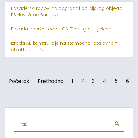
Fasaderski radovi na dogradnji policijskog objekta
PS Novi Grad Sarajevo
Fasada-završni radovi OŠ "Podlugovi" Lješevo
Izrada AB konstrukcije na stambeno-poslovnom
objektu u Ilijašu
2
Početak
Prethodna
1
3
4
5
6