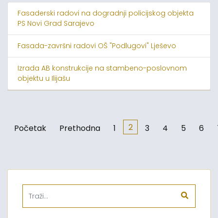
Fasaderski radovi na dogradnji policijskog objekta
PS Novi Grad Sarajevo
Fasada-završni radovi OŠ "Podlugovi" Lješevo
Izrada AB konstrukcije na stambeno-poslovnom
objektu u Ilijašu
2
Početak
Prethodna
1
3
4
5
6