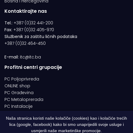
Bosna i Hercegovina
Kontaktirajte nas
Tel.:
+387 (0)32 441-200
Fax:
+387 (0)32 405-970
Službenik za zaštitu ličnih podataka
+387 (0)32 464-450
E-mail:
itc@itc.ba
Profitni centri grupacije
PC Poljoprivreda
ONLINE shop
PC Građevina
PC Metaloprerada
PC Instalacije
Naša stranica koristi naše kolačiče (cookies) kao i kolačiće trećih
lica (google, facebook) kako bi smo unaprijedili svoje usluge i
© 1994-2026 | ITC d.o.o. Zenica. Sva prava pridržana | Designed by
usmjerili naše marketinške promocije.