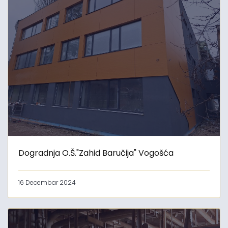
Dogradnja O.Š."Zahid Baručija" Vogošća
16 Decembar 2024