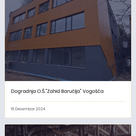
Dogradnja O.Š."Zahid Baručija" Vogošća
16 Decembar 2024