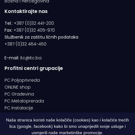
Bosna i Hercegovina
Kontaktirajte nas
Tel.:
+387 (0)32 441-200
Fax:
+387 (0)32 405-970
Službenik za zaštitu ličnih podataka
+387 (0)32 464-450
E-mail:
itc@itc.ba
Profitni centri grupacije
PC Poljoprivreda
ONLINE shop
PC Građevina
PC Metaloprerada
PC Instalacije
Naša stranica koristi naše kolačiče (cookies) kao i kolačiće trećih
lica (google, facebook) kako bi smo unaprijedili svoje usluge i
© 1994-2026 | ITC d.o.o. Zenica. Sva prava pridržana | Designed by
usmjerili naše marketinške promocije.