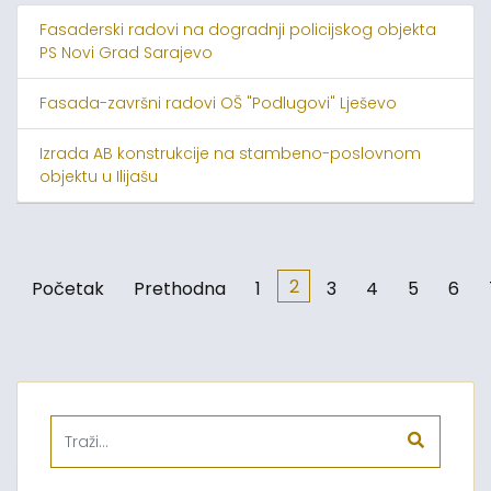
Fasaderski radovi na dogradnji policijskog objekta
PS Novi Grad Sarajevo
Fasada-završni radovi OŠ "Podlugovi" Lješevo
Izrada AB konstrukcije na stambeno-poslovnom
objektu u Ilijašu
2
Početak
Prethodna
1
3
4
5
6