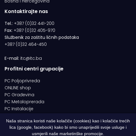
Bosna i Hercegovina
Kontaktirajte nas
Tel.:
+387 (0)32 441-200
Fax:
+387 (0)32 405-970
Službenik za zaštitu ličnih podataka
+387 (0)32 464-450
E-mail:
itc@itc.ba
Profitni centri grupacije
PC Poljoprivreda
ONLINE shop
PC Građevina
PC Metaloprerada
PC Instalacije
Naša stranica koristi naše kolačiče (cookies) kao i kolačiće trećih
lica (google, facebook) kako bi smo unaprijedili svoje usluge i
© 1994-2026 | ITC d.o.o. Zenica. Sva prava pridržana | Designed by
usmjerili naše marketinške promocije.