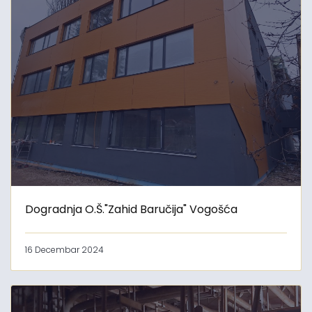
Dogradnja O.Š."Zahid Baručija" Vogošća
16 Decembar 2024