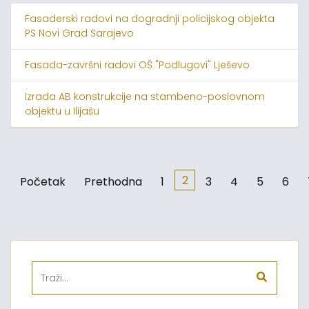
Fasaderski radovi na dogradnji policijskog objekta
PS Novi Grad Sarajevo
Fasada-završni radovi OŠ "Podlugovi" Lješevo
Izrada AB konstrukcije na stambeno-poslovnom
objektu u Ilijašu
2
Početak
Prethodna
1
3
4
5
6