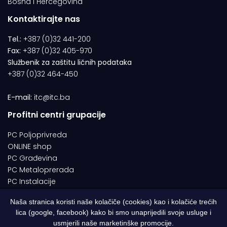
Bosna i Hercegovina
Kontaktirajte nas
Tel.:
+387 (0)32 441-200
Fax:
+387 (0)32 405-970
Službenik za zaštitu ličnih podataka
+387 (0)32 464-450
E-mail:
itc@itc.ba
Profitni centri grupacije
PC Poljoprivreda
ONLINE shop
PC Građevina
PC Metaloprerada
PC Instalacije
Naša stranica koristi naše kolačiče (cookies) kao i kolačiće trećih
lica (google, facebook) kako bi smo unaprijedili svoje usluge i
© 1994-2026 | ITC d.o.o. Zenica. Sva prava pridržana | Designed by
usmjerili naše marketinške promocije.