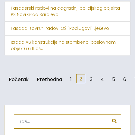
Fasaderski radovi na dogradnji policijskog objekta
PS Novi Grad Sarajevo
Fasada-završni radovi OŠ "Podlugovi" Lješevo
Izrada AB konstrukcije na stambeno-poslovnom
objektu u Ilijašu
2
Početak
Prethodna
1
3
4
5
6