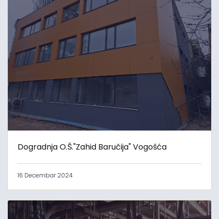
Dogradnja O.Š."Zahid Baručija" Vogošća
16 Decembar 2024