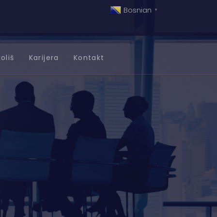
Bosnian
▼
oliš
Karijera
Kontakt