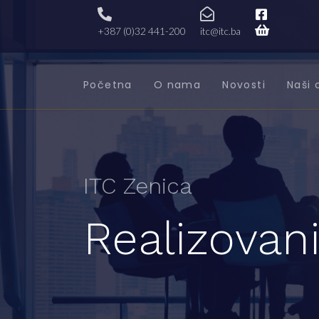
+387 (0)32 441-200
itc@itc.ba
Početna
O nama
Novosti
Naši 
ITC Zenica
Realizovani