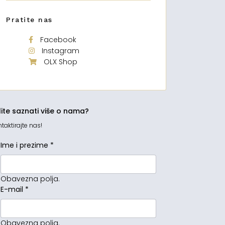
Pratite nas
Facebook
Instagram
OLX Shop
lite saznati više o nama?
taktirajte nas!
Ime i prezime
*
Obavezna polja.
E-mail
*
Obavezna polja.