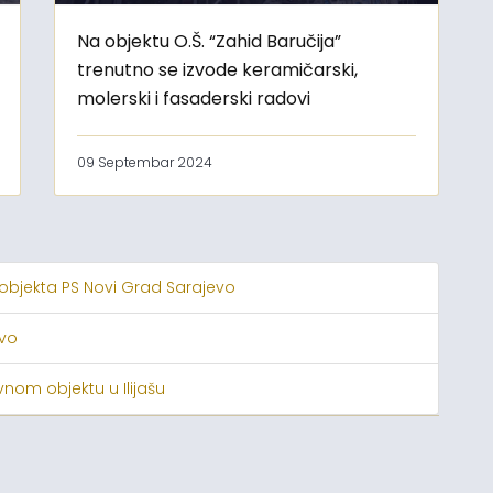
Na objektu O.Š. “Zahid Baručija”
trenutno se izvode keramičarski,
molerski i fasaderski radovi
09 Septembar 2024
 objekta PS Novi Grad Sarajevo
evo
nom objektu u Ilijašu