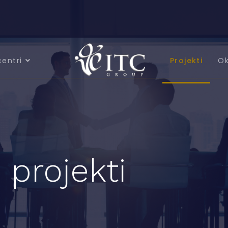
centri
Projekti
Ok
 projekti