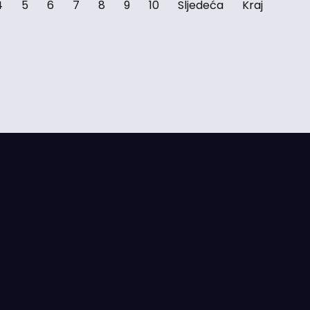
4
5
6
7
8
9
10
Sljedeća
Kraj