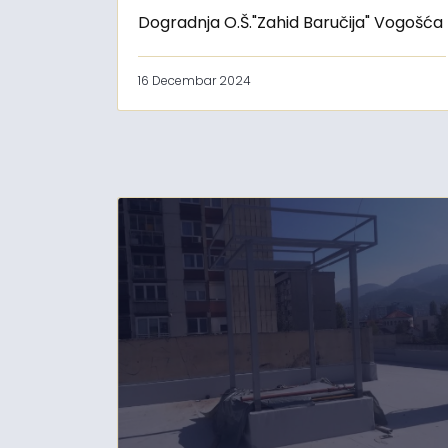
Dogradnja O.Š."Zahid Baručija" Vogošća
16 Decembar 2024