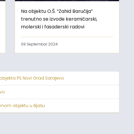
Na objektu O.Š. “Zahid Baručija”
trenutno se izvode keramičarski,
molerski i fasaderski radovi
09 Septembar 2024
 objekta PS Novi Grad Sarajevo
evo
nom objektu u Ilijašu