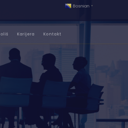
Bosnian
▼
oliš
Karijera
Kontakt