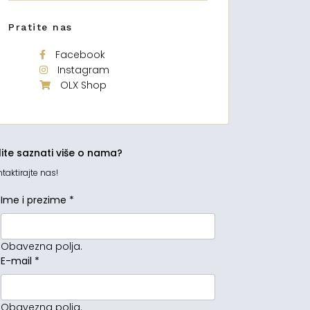
Pratite nas
Facebook
Instagram
OLX Shop
lite saznati više o nama?
taktirajte nas!
Ime i prezime
*
Obavezna polja.
E-mail
*
Obavezna polja.