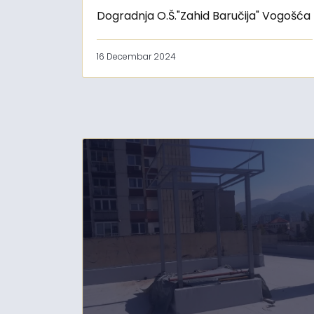
Dogradnja O.Š."Zahid Baručija" Vogošća
16 Decembar 2024