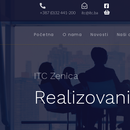
+387 (0)32 441-200
itc@itc.ba
Početna
O nama
Novosti
Naši 
ITC Zenica
Realizovani