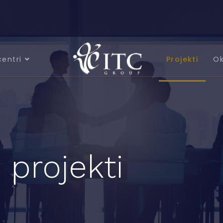
centri
Projekti
Ok
 projekti