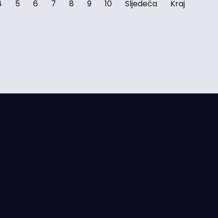
4
5
6
7
8
9
10
Sljedeća
Kraj