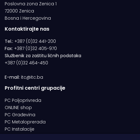
Poslovna zona Zenica 1
72000 Zenica
Bosna i Hercegovina
Kontaktirajte nas
Tel.:
+387 (0)32 441-200
Fax:
+387 (0)32 405-970
Službenik za zaštitu ličnih podataka
+387 (0)32 464-450
E-mail:
itc@itc.ba
Profitni centri grupacije
PC Poljoprivreda
ONLINE shop
PC Građevina
PC Metaloprerada
PC Instalacije