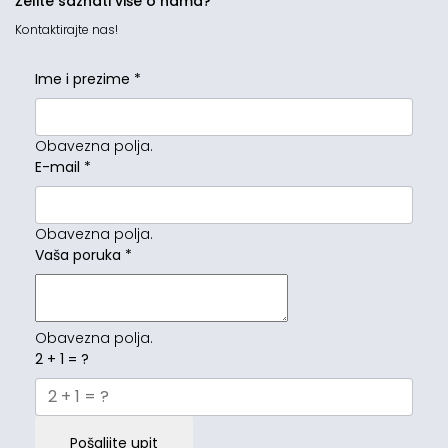
Želite saznati više o nama?
Kontaktirajte nas!
Ime i prezime
*
Obavezna polja.
E-mail
*
Obavezna polja.
Vaša poruka
*
Obavezna polja.
2 + 1 = ?
Pošaljite upit