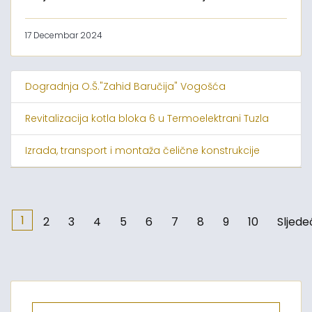
17 Decembar 2024
Dogradnja O.Š."Zahid Baručija" Vogošća
Revitalizacija kotla bloka 6 u Termoelektrani Tuzla
Izrada, transport i montaža čelične konstrukcije
1
2
3
4
5
6
7
8
9
10
Sljede