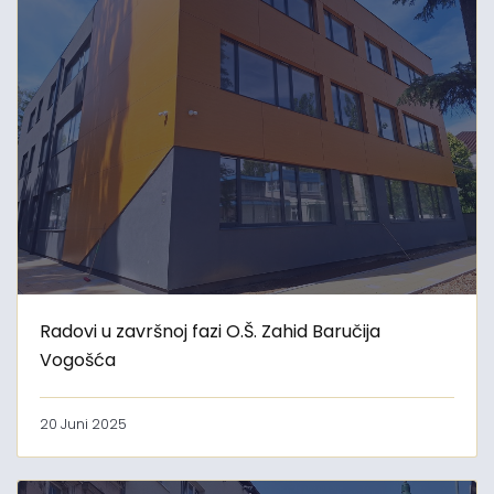
Radovi u završnoj fazi O.Š. Zahid Baručija
Vogošća
20 Juni 2025