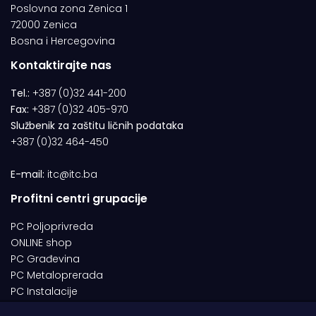
Poslovna zona Zenica 1
72000 Zenica
Bosna i Hercegovina
Kontaktirajte nas
Tel.:
+387 (0)32 441-200
Fax:
+387 (0)32 405-970
Službenik za zaštitu ličnih podataka
+387 (0)32 464-450
E-mail:
itc@itc.ba
Profitni centri grupacije
PC Poljoprivreda
ONLINE shop
PC Građevina
PC Metaloprerada
PC Instalacije