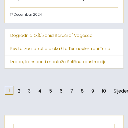
17 Decembar 2024
Dogradnja O.Š."Zahid Baručija" Vogošća
Revitalizacija kotla bloka 6 u Termoelektrani Tuzla
Izrada, transport i montaža čelične konstrukcije
1
2
3
4
5
6
7
8
9
10
Sljede