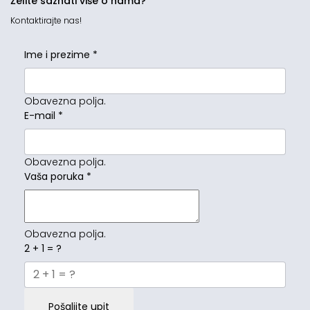
Želite saznati više o nama?
Kontaktirajte nas!
Ime i prezime
*
Obavezna polja.
E-mail
*
Obavezna polja.
Vaša poruka
*
Obavezna polja.
2 + 1 = ?
Pošaljite upit