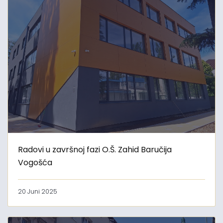
Radovi u završnoj fazi O.Š. Zahid Baručija
Vogošća
20 Juni 2025