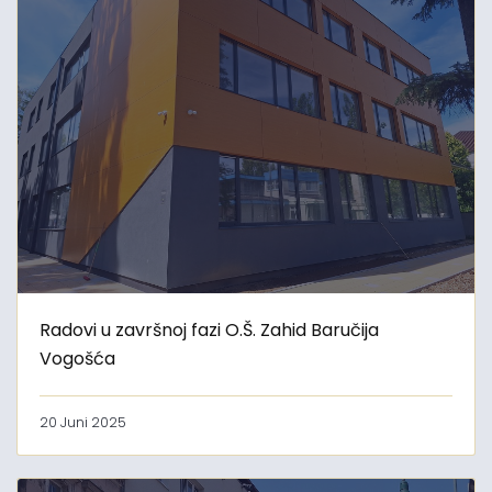
Radovi u završnoj fazi O.Š. Zahid Baručija
Vogošća
20 Juni 2025