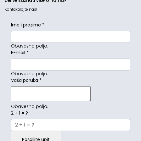
Želite saznati više o nama?
Kontaktirajte nas!
Ime i prezime
*
Obavezna polja.
E-mail
*
Obavezna polja.
Vaša poruka
*
Obavezna polja.
2 + 1 = ?
Pošaljite upit