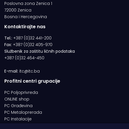
Poslovna zona Zenica 1
72000 Zenica
Bosna i Hercegovina
Kontaktirajte nas
Tel.:
+387 (0)32 441-200
Fax:
+387 (0)32 405-970
Službenik za zaštitu ličnih podataka
+387 (0)32 464-450
E-mail:
itc@itc.ba
Profitni centri grupacije
PC Poljoprivreda
ONLINE shop
PC Građevina
PC Metaloprerada
PC Instalacije