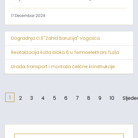
17 Decembar 2024
Dogradnja O.Š."Zahid Baručija" Vogošća
Revitalizacija kotla bloka 6 u Termoelektrani Tuzla
Izrada, transport i montaža čelične konstrukcije
1
2
3
4
5
6
7
8
9
10
Sljede