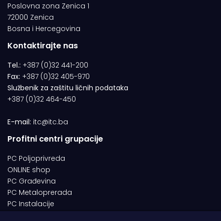
Poslovna zona Zenica 1
72000 Zenica
Bosna i Hercegovina
Kontaktirajte nas
Tel.:
+387 (0)32 441-200
Fax:
+387 (0)32 405-970
Službenik za zaštitu ličnih podataka
+387 (0)32 464-450
E-mail:
itc@itc.ba
Profitni centri grupacije
PC Poljoprivreda
ONLINE shop
PC Građevina
PC Metaloprerada
PC Instalacije