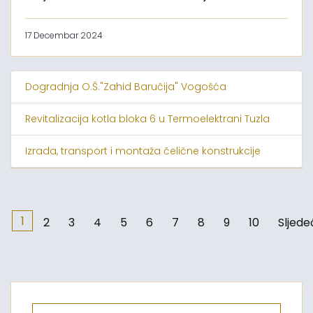
17 Decembar 2024
Dogradnja O.Š."Zahid Baručija" Vogošća
Revitalizacija kotla bloka 6 u Termoelektrani Tuzla
Izrada, transport i montaža čelične konstrukcije
1
2
3
4
5
6
7
8
9
10
Sljede