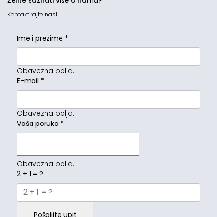
Želite saznati više o nama?
Kontaktirajte nas!
Ime i prezime
*
Obavezna polja.
E-mail
*
Obavezna polja.
Vaša poruka
*
Obavezna polja.
2 + 1 = ?
Pošaljite upit