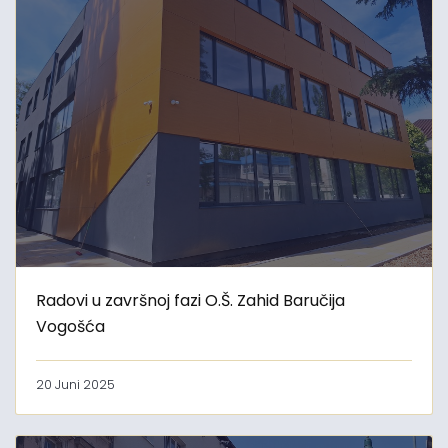
Radovi u završnoj fazi O.Š. Zahid Baručija
Vogošća
20 Juni 2025